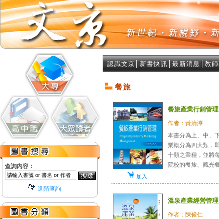
認識文京
│
新書快訊
│
最新消息
│
教師
餐旅
餐旅產業行銷管理
作者：黃清溄
本書分為上、中、
業概分為四大類，
十類之業種，並將
院校的餐旅、觀光餐飲
查詢內容：
加入
進階查詢
溫泉產業經營管理
作者：陳俊仁