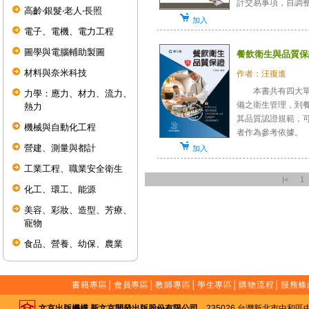
計交易事項，自調整、
高齡‧銀髮‧老人‧長照
加入
電子、電機、電力工程
圖學與電腦輔助製圖
餐飲衛生與品質保
材料與奈米科技
作者：汪復進
本書共有四大單元
力學：應力、材力、流力、
備之衛生管理，到
熱力
其品質認證規範，
機械與自動化工程
者作為參考依據。 
營建、測量與都計
加入
工業工程、職業安全衛生
|<
1
化工、環工、能源
美容、彩妝、造型、芳療、
寵物
食品、營養、幼保、農業
書籍專區
│
會員專區
│
教師專區
│
學生專區
│
購物流程
│
服務條
文京出版機構 新文京開發出版股份有限公司
235026 台灣新北市中和區中山路