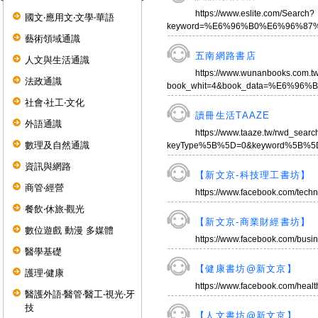
https://www.eslite.com/Search?
國文‧應用文‧文學‧華語
keyword=%E6%96%B0%E6%96%87%E4%BA
藝術領域通識
五南網路書店
人文與生活通識
https://www.wunanbooks.com.tw
法政通識
book_whit=4&book_data=%E6%96
社會‧社工‧文化
讀冊生活TAAZE
外語通識
https://www.taaze.tw/rwd_searc
數理及自然通識
keyType%5B%5D=0&keyword%5B%5D=%
資訊與網路
【新文京-科技理工書坊】
商管‧經營
https://www.facebook.com/tec
餐飲‧休旅‧觀光
【新文京-商業財經書坊】
數位遊戲 動漫 多媒體
https://www.facebook.com/bus
醫學基礎
【健康書坊@新文京】
護理‧健康
https://www.facebook.com/healt
醫護外語‧醫管‧醫工‧視光‧牙
技
【人文書坊@新文京】