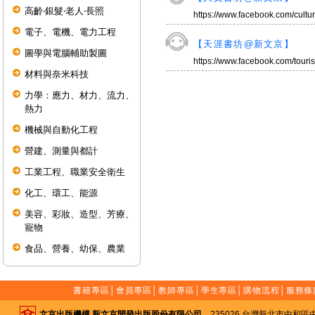
高齡‧銀髮‧老人‧長照
https://www.facebook.com/cultu
電子、電機、電力工程
【天涯書坊@新文京】
圖學與電腦輔助製圖
https://www.facebook.com/tour
材料與奈米科技
力學：應力、材力、流力、
熱力
機械與自動化工程
營建、測量與都計
工業工程、職業安全衛生
化工、環工、能源
美容、彩妝、造型、芳療、
寵物
食品、營養、幼保、農業
書籍專區
│
會員專區
│
教師專區
│
學生專區
│
購物流程
│
服務條
文京出版機構 新文京開發出版股份有限公司
235026 台灣新北市中和區中山路