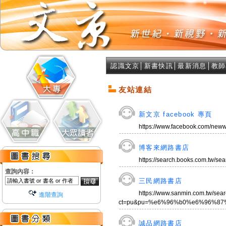
認識文京
│
新書快訊
│
最新消息
│
教師
友站連結
新文京 facebook 專頁
https://www.facebook.com/new
博客來網路書店
https://search.books.com.tw
查詢內容：
三民網路書店
https://www.sanmin.com.tw/sea
進階查詢
ct=pu&pu=%e6%96%b0%e6%96%87%e
誠品網路書店