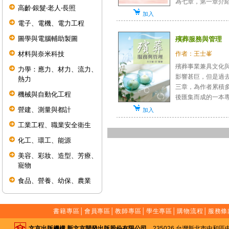
為七章，第一章介紹生
高齡‧銀髮‧老人‧長照
加入
電子、電機、電力工程
圖學與電腦輔助製圖
殯葬服務與管理
材料與奈米科技
作者：王士峯
殯葬事業兼具文化
力學：應力、材力、流力、
影響甚巨，但是過
熱力
三章，為作者累積
機械與自動化工程
後匯集而成的一本專書
營建、測量與都計
加入
工業工程、職業安全衛生
化工、環工、能源
美容、彩妝、造型、芳療、
寵物
食品、營養、幼保、農業
書籍專區
│
會員專區
│
教師專區
│
學生專區
│
購物流程
│
服務條
文京出版機構 新文京開發出版股份有限公司
235026 台灣新北市中和區中山路