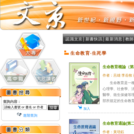
認識文京
│
新書快訊
│
最新消息
│
教師
生命教育‧生死學
生命教育概論（第
作者：呂雄 李岳牧
生命教育是一種身
心理學、社會學、
醫學、衛生保健等
部所規定的生命教育的
查詢內容：
加入
進階查詢
生命教育通論(第二
作者：黃培鈺