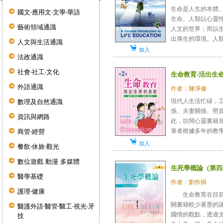
生命是人生的本體
國文‧應用文‧文學‧華語
生命。人類以心靈
藝術領域通識
人文的世界；而以
出厚生的環境。人類的
人文與生活通識
加入
法政通識
社會‧社工‧文化
生命教育-活出生命
外語通識
作者：陳淨修
現代人生活忙碌，
數理及自然通識
係、夫妻關係、勞
資訊與網路
此，坊間心靈書籍
筆者根據多年的教學
商管‧經營
加入
餐飲‧休旅‧觀光
數位遊戲 動漫 多媒體
生死學概論（第四
醫學基礎
作者：劉作揖
護理‧健康
生命教育在目前國
關書籍較少著墨的
醫護外語‧醫管‧醫工‧視光‧牙
國情的觀點，透過
技