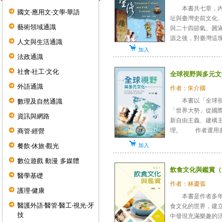
本書共七章，內容
國文‧應用文‧文學‧華語
址與臺灣史前文化
藝術領域通識
與二十四節氣、圓
源之後，對臺灣這塊土
人文與生活通識
加入
法政通識
社會‧社工‧文化
全球視野與多元文
外語通識
作者：朱介國
本書以「全球視野
數理及自然通識
「世界大勢」從國
資訊與網路
新自由主義、建構
理。 作者運用多年
商管‧經營
加入
餐飲‧休旅‧觀光
數位遊戲 動漫 多媒體
飲食文化與鑑賞（
醫學基礎
作者：林慶弧
護理‧健康
本書是作者多年來
醫護外語‧醫管‧醫工‧視光‧牙
食文化的世界，建
技
中發現充滿樂趣的