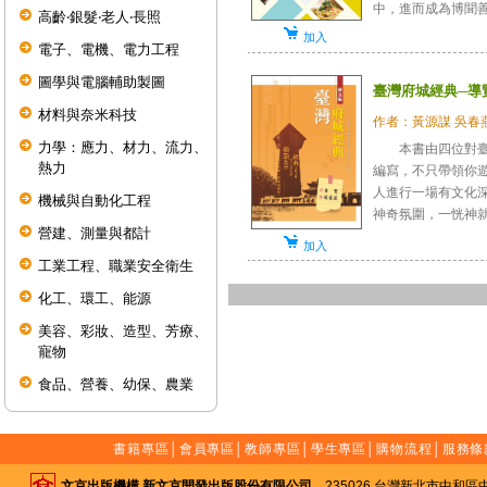
中，進而成為博聞善
高齡‧銀髮‧老人‧長照
加入
電子、電機、電力工程
圖學與電腦輔助製圖
臺灣府城經典─導
材料與奈米科技
作者：黃源謀 吳春燕
力學：應力、材力、流力、
本書由四位對臺南
熱力
編寫，不只帶領你
人進行一場有文化
機械與自動化工程
神奇氛圍，一恍神就懷
營建、測量與都計
加入
工業工程、職業安全衛生
化工、環工、能源
美容、彩妝、造型、芳療、
寵物
食品、營養、幼保、農業
書籍專區
│
會員專區
│
教師專區
│
學生專區
│
購物流程
│
服務條
文京出版機構 新文京開發出版股份有限公司
235026 台灣新北市中和區中山路