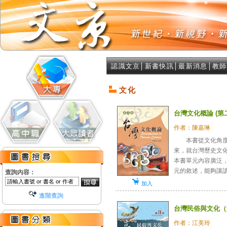
認識文京
│
新書快訊
│
最新消息
│
教師
文化
台灣文化概論 (第
作者：陳嘉琳
本書從文化角度出
來，就台灣歷史文
本書單元內容廣泛
元的敘述，能夠讓讀者
查詢內容：
加入
進階查詢
台灣民俗與文化（
作者：江美玲