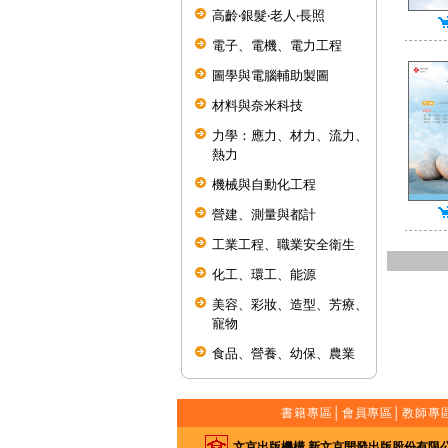
高齡‧銀髮‧老人‧長照
電子、電機、電力工程
圖學與電腦輔助製圖
材料與奈米科技
力學：應力、材力、流力、
熱力
機械與自動化工程
營建、測量與都計
工業工程、職業安全衛生
化工、環工、能源
美容、彩妝、造型、芳療、
寵物
食品、營養、幼保、農業
書籍專區
│
會員專區
│
教師專
文京出版機構 新文京開發出版股份有限