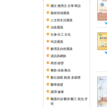
國文‧應用文‧文學‧華語
藝術領域通識
人文與生活通識
法政通識
社會‧社工‧文化
外語通識
數理及自然通識
資訊與網路
商管‧經營
餐飲‧休旅‧觀光
數位遊戲 動漫 多媒體
醫學基礎
護理‧健康
醫護外語‧醫管‧醫工‧視光‧牙
技