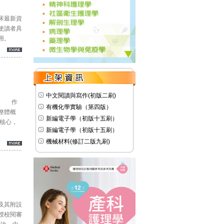
床最新資
使讀者具
用。
中文閱讀與寫作(初版二刷)
！ 作
有機化學實驗（第四版）
整體概
新編電子學（初版十五刷）
核心，
新編電子學（初版十五刷）
機械材料(修訂二版九刷)
及其附設
授校閱審