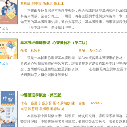
蔡麗紅 鄭幸宜 孫淑惠 張玉珠 ...
本書由多位資深基本護理學教師，融合授課經驗並廣納國內外及臨
料編寫而成。全書分為上、下兩冊，將各主題的學理與技術編為一章，
備完整的基本護理學知識，適合大專院校「基本護理學」兩學期課程使
「基本護理學」是提供護理學...
加入
基本護理學總複習─心智圖解析（第二版）
作者：林玫君
書號： B442e2
這是一本輔助你學習基本護理學、協助你複習基本護理學的教材
者透過心智圖法獨特的學習方式，讓讀者較為容易架構出基本護理學的
加入
念，進而獲得並且輕鬆記住重要的資訊。 心智圖是將主要概念當作
透過關鍵字／概念與圖像等素材...
中醫護理學概論（第五版）
作者：張曼玲 張永賢 羅琦 蘇靖媛 陳
書號： B224e5
光慧 陳慧珊 唐娜櫻 邱靜瑜 施...
本書敦聘中國醫藥大學中醫學系、針灸研究所、護理學系教師群，
醫院護理師、中醫專家學者共同編寫，並聘請張永賢教授、張曼玲副教