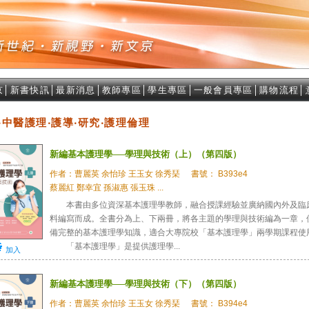
京
│
新書快訊
│
最新消息
│
教師專區
│
學生專區
│
一般會員專區
│
購物流程
│
‧中醫護理‧護導‧研究‧護理倫理
新編基本護理學──學理與技術（上）（第四版）
作者：曹麗英 余怡珍 王玉女 徐秀琹
書號： B393e4
蔡麗紅 鄭幸宜 孫淑惠 張玉珠 ...
本書由多位資深基本護理學教師，融合授課經驗並廣納國內外及臨
料編寫而成。全書分為上、下兩冊，將各主題的學理與技術編為一章，
備完整的基本護理學知識，適合大專院校「基本護理學」兩學期課程使
「基本護理學」是提供護理學...
加入
新編基本護理學──學理與技術（下）（第四版）
作者：曹麗英 余怡珍 王玉女 徐秀琹
書號： B394e4