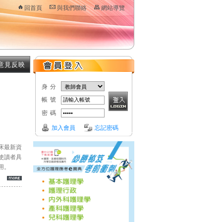
回首頁
與我們聯絡
網站導覽
意見反映
身分
帳號
密碼
加入會員
忘記密碼
床最新資
使讀者具
用。