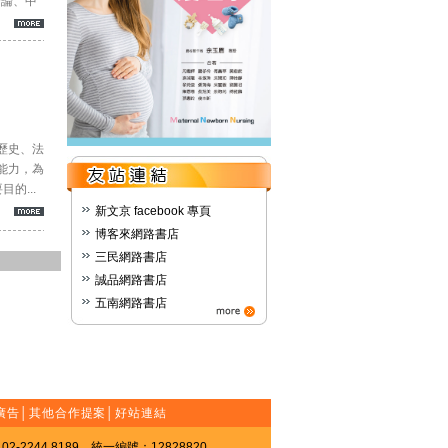
緒論、中
歷史、法
能力，為
的...
新文京 facebook 專頁
博客來網路書店
三民網路書店
誠品網路書店
五南網路書店
廣告
│
其他合作提案
│
好站連結
-2244 8189 統一編號：12828820