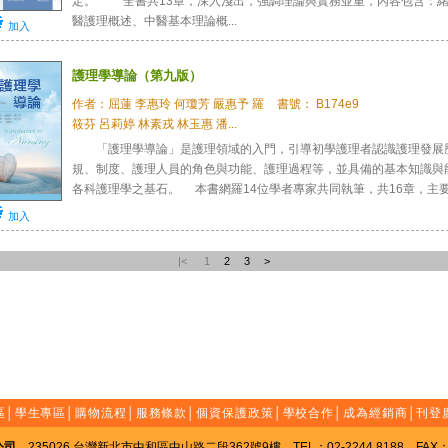
定。 全書共13章，深入淺出，強調理論與實務並重，內容包含：
醫護理概述、中醫基本理論概...
加入
護理學導論（第九版）
作者：屈蓮 李惠玲 何瓊芳 嚴惠予 羅
書號： B174e9
筱芬 呂莉婷 林素戎 林玉惠 潘...
「護理學導論」是護理領域的入門，引導初學護理者認識護理發展
規、制度、護理人員的角色與功能、護理過程等，並具備的基本知識與
各科護理學之基石。 本書網羅14位學者專家共同執筆，共16章，主要目
加入
|<
1
2
3
>
區
│
學生專區
│
購物流程
│
服務條款
│
個資保護政策
│
學校合作
│
成為經銷商
│
刊登
公司
235026 台灣新北市中和區中山路二段362號9樓 TEL：02-2244 8188 FAX：02