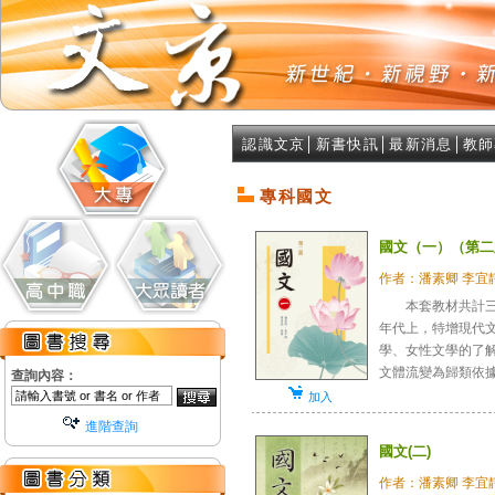
認識文京
│
新書快訊
│
最新消息
│
教師
專科國文
國文（一）（第二
作者：潘素卿 李宜
本套教材共計三冊
年代上，特增現代
學、女性文學的了
文體流變為歸類依據，
查詢內容：
加入
進階查詢
國文(二)
作者：潘素卿 李宜