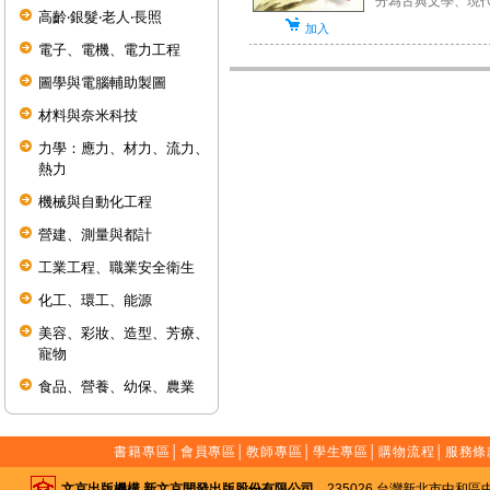
分為古典文學、現代文
高齡‧銀髮‧老人‧長照
加入
電子、電機、電力工程
圖學與電腦輔助製圖
材料與奈米科技
力學：應力、材力、流力、
熱力
機械與自動化工程
營建、測量與都計
工業工程、職業安全衛生
化工、環工、能源
美容、彩妝、造型、芳療、
寵物
食品、營養、幼保、農業
書籍專區
│
會員專區
│
教師專區
│
學生專區
│
購物流程
│
服務條
文京出版機構 新文京開發出版股份有限公司
235026 台灣新北市中和區中山路