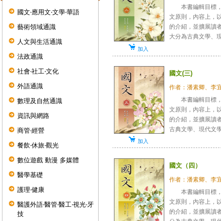
本書編輯目標，旨
國文‧應用文‧文學‧華語
文原則，內容上，
藝術領域通識
的介紹，並擴展讀
大分為古典文學、現代
人文與生活通識
加入
法政通識
社會‧社工‧文化
國文(三)
外語通識
作者：潘素卿、李
本書編輯目標，旨
數理及自然通識
文原則，內容上，
資訊與網路
的介紹，並擴展讀
古典文學、現代文學，
商管‧經營
加入
餐飲‧休旅‧觀光
數位遊戲 動漫 多媒體
國文（四）
醫學基礎
作者：潘素卿、李
護理‧健康
本書編輯目標，旨
文原則，內容上，
醫護外語‧醫管‧醫工‧視光‧牙
的介紹，並擴展讀
技