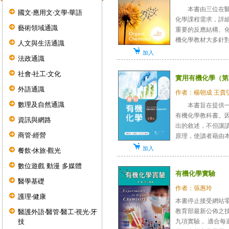
本書由三位在醫護
國文‧應用文‧文學‧華語
化學課程需求，詳
藝術領域通識
重要的反應結構、
機化學教材大多針對理
人文與生活通識
加入
法政通識
社會‧社工‧文化
實用有機化學（第
外語通識
作者：楊朝成 王貴
數理及自然通識
本書旨在提供一本
有機化學教科書。
資訊與網路
出的敘述，不但讓
商管‧經營
原理，使讀者藉由本書
加入
餐飲‧休旅‧觀光
數位遊戲 動漫 多媒體
有機化學實驗
醫學基礎
作者：張惠玲
護理‧健康
本書停止接受網站
教育部最新公佈之
醫護外語‧醫管‧醫工‧視光‧牙
九項實驗， 適合每
技