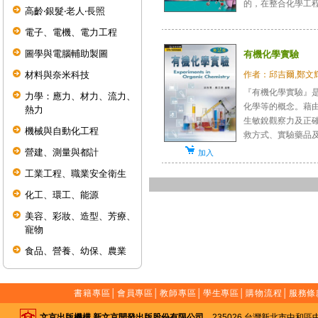
的，在整合化學工程.
高齡‧銀髮‧老人‧長照
電子、電機、電力工程
圖學與電腦輔助製圖
有機化學實驗
作者：邱吉爾,鄭文
材料與奈米科技
『有機化學實驗』
力學：應力、材力、流力、
化學等的概念。藉
熱力
生敏銳觀察力及正
機械與自動化工程
救方式、實驗藥品及實
營建、測量與都計
加入
工業工程、職業安全衛生
化工、環工、能源
美容、彩妝、造型、芳療、
寵物
食品、營養、幼保、農業
書籍專區
│
會員專區
│
教師專區
│
學生專區
│
購物流程
│
服務條
文京出版機構 新文京開發出版股份有限公司
235026 台灣新北市中和區中山路