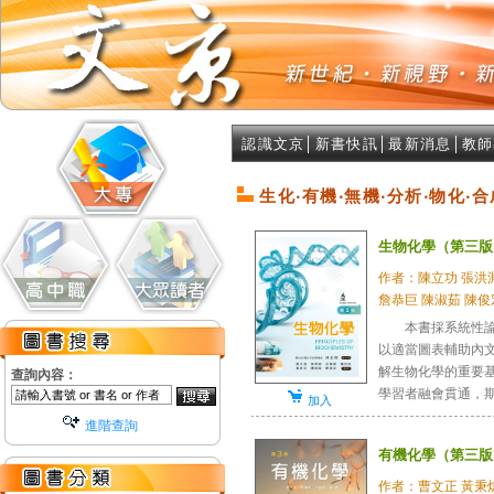
認識文京
│
新書快訊
│
最新消息
│
教師
生化‧有機‧無機‧分析‧物化‧合
生物化學（第三版
作者：陳立功 張洪淵
詹恭巨 陳淑茹 陳俊
本書採系統性論述
以適當圖表輔助內
解生物化學的重要
查詢內容：
學習者融會貫通，期能
加入
進階查詢
有機化學（第三版
作者：曹文正 黃秉