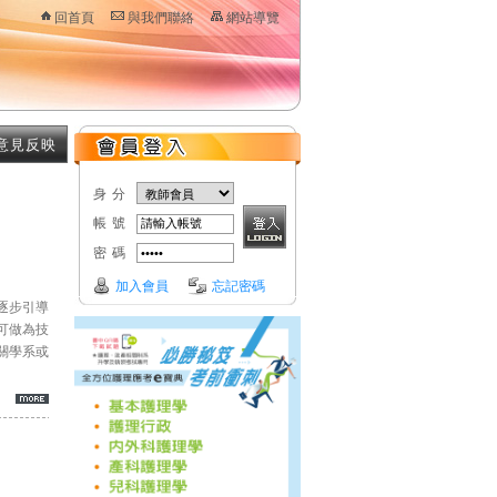
回首頁
與我們聯絡
網站導覽
意見反映
身分
帳號
密碼
加入會員
忘記密碼
逐步引導
可做為技
關學系或