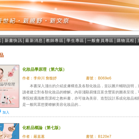
京
│
新書快訊
│
最新消息
│
教師專區
│
學生專區
│
一般會員專區
│
購物流程
│
品
化妝品學原理（第六版）
作者：李仰川 詹馥妤
書號： B069e6
本書深入淺出的介紹皮膚構造及各類化妝品，並以圖片輔助說明，
讀者建立對各類化妝品的瞭解。內容淺顯易懂且富含豐富的圖表呈現，
專院校通識教育課程之教科書，亦可做為美容、造型設計系或化妝品相
是一般民眾想要瞭解美容化妝品的...
加入
化粧品概論（第七版）
作者：嚴嘉蕙
書號： B120e7