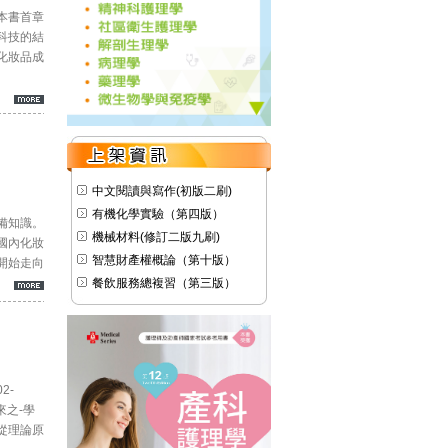
本書首章
科技的結
化妝品成
中文閱讀與寫作(初版二刷)
有機化學實驗（第四版）
備知識。
機械材料(修訂二版九刷)
國內化妝
智慧財產權概論（第十版）
開始走向
餐飲服務總複習（第三版）
2-
來之-學
從理論原