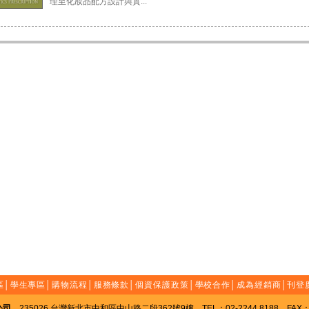
理至化妝品配方設計與實...
區
│
學生專區
│
購物流程
│
服務條款
│
個資保護政策
│
學校合作
│
成為經銷商
│
刊登
公司
235026 台灣新北市中和區中山路二段362號9樓 TEL：02-2244 8188 FAX：02