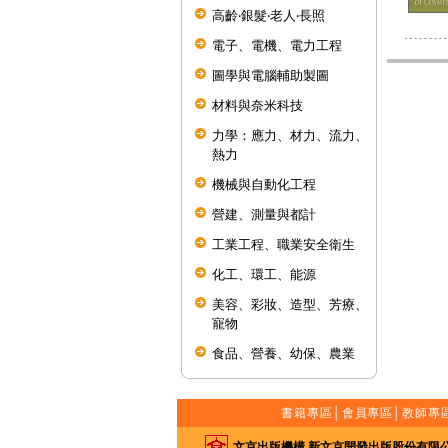
高齡‧銀髮‧老人‧長照
電子、電機、電力工程
圖學與電腦輔助製圖
材料與奈米科技
力學：應力、材力、流力、
熱力
機械與自動化工程
營建、測量與都計
工業工程、職業安全衛生
化工、環工、能源
美容、彩妝、造型、芳療、
寵物
食品、營養、幼保、農業
書籍專區
│
會員專區
│
教師專
文京出版機構 新文京開發出版股份有限