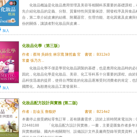
化妝品概論是化妝品應用管理及美容等相關科系重要的基礎課程，
先介紹化妝品的定義、分類、質量特性與質量保證、開發程序及與食品
合，第二章介紹皮膚的結構、附屬器官、生理功能、老化因素及皮膚與
份的關係，讓讀者對化妝品與皮膚...
加入
化妝品化學（第三版）
作者：蔡琦 吳錦生 林宗寬 陳哲鑫 官
書號： B312e3
常慶 張乃方...
化妝品化學不僅是學習化妝品調製的基礎，也是應用化妝品時的必
因此，化妝品化學是化妝品、美容、化工等科系十分重要的課程。由於
品科技迅速的提昇，使得台灣製造的化妝品逐漸受到消費者的肯定，也
國際化。為順應化妝品工業發展和...
加入
化妝品配方設計與實務 (第二版)
作者：彭金玉 詹馥妤
書號： B214e2
本書停止接受網站零售訂單，若有購書需求，請於上班時間來電洽詢：0
22448188 「化妝品配方設計與實務」一書，主要是匯集作者多年
與實務經驗、國內外相關期刊、設備設計文件及廠商型錄等寶貴資料，