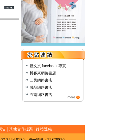
新文京 facebook 專頁
博客來網路書店
三民網路書店
誠品網路書店
五南網路書店
廣告
│
其他合作提案
│
好站連結
-2244 8189 統一編號：12828820