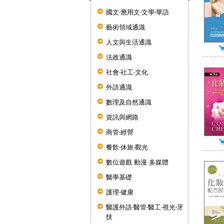
國文‧應用文‧文學‧華語
藝術領域通識
人文與生活通識
法政通識
社會‧社工‧文化
外語通識
數理及自然通識
資訊與網路
商管‧經營
餐飲‧休旅‧觀光
數位遊戲 動漫 多媒體
醫學基礎
護理‧健康
醫護外語‧醫管‧醫工‧視光‧牙
技