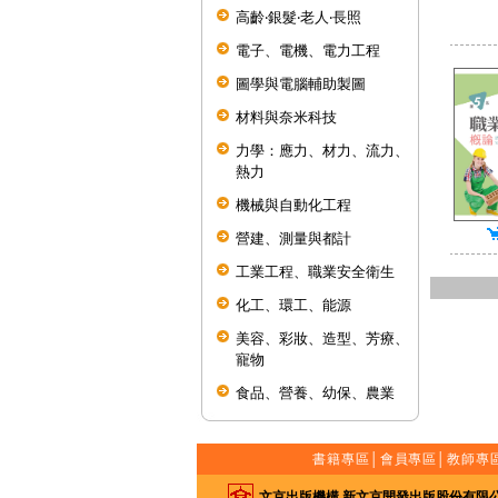
高齡‧銀髮‧老人‧長照
電子、電機、電力工程
圖學與電腦輔助製圖
材料與奈米科技
力學：應力、材力、流力、
熱力
機械與自動化工程
營建、測量與都計
工業工程、職業安全衛生
化工、環工、能源
美容、彩妝、造型、芳療、
寵物
食品、營養、幼保、農業
書籍專區
│
會員專區
│
教師專
文京出版機構 新文京開發出版股份有限