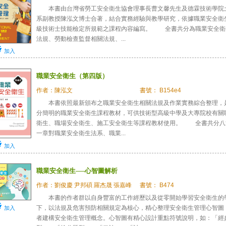
本書由台灣省勞工安全衛生協會理事長曹文馨先生及德霖技術學院
系副教授陳泓文博士合著，結合實務經驗與教學研究，依據職業安全衛
級技術士技能檢定所規範之課程內容編寫。 全書共分為職業安全衛
法規、勞動檢查監督相關法規、...
加入
職業安全衛生（第四版）
作者：陳泓文
書號： B154e4
本書依照最新頒布之職業安全衛生相關法規及作業實務綜合整理，
分簡明的職業安全衛生課程教材，可供技術型高級中學及大專院校有關
衛生、職場安全衛生、施工安全衛生等課程教材使用。 全書共分八
一章對職業安全衛生法系、職業...
加入
職業安全衛生──心智圖解析
作者：劉俊慶 尹邦碩 羅杰晟 張嘉峰
書號： B474
本書的作者群以自身豐富的工作經歷以及從零開始學習安全衛生的
下，以法規及危害預防相關規定為核心，精心整理安全衛生管理心智圖
加入
者建構安全衛生管理概念。心智圖有精心設計重點符號說明，如：「經