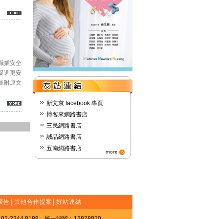
職業安全
促進更安
並附原文
新文京 facebook 專頁
博客來網路書店
三民網路書店
誠品網路書店
五南網路書店
廣告
│
其他合作提案
│
好站連結
-2244 8189 統一編號：12828820