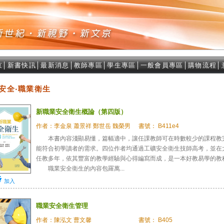
京
│
新書快訊
│
最新消息
│
教師專區
│
學生專區
│
一般會員專區
│
購物流程
│
安全‧職業衛生
新職業安全衛生概論（第四版）
作者：李金泉 蕭景祥 鄭世岳 魏榮男
書號： B411e4
本書內容淺顯易懂，篇幅適中，讓任課教師可在時數較少的課程教
能符合初學讀者的需求。四位作者均通過工礦安全衛生技師高考，並在
任教多年，依其豐富的教學經驗與心得編寫而成，是一本好教易學的教
職業安全衛生的內容包羅萬...
加入
職業安全衛生管理
作者：陳泓文 曹文馨
書號： B405