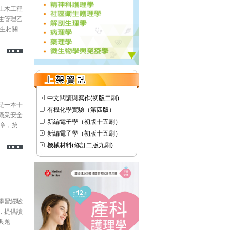
土木工程
生管理乙
生相關
中文閱讀與寫作(初版二刷)
是一本十
有機化學實驗（第四版）
職業安全
新編電子學（初版十五刷）
章，第
新編電子學（初版十五刷）
機械材料(修訂二版九刷)
學習經驗
，提供讀
典題