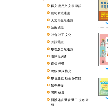
國文‧應用文‧文學‧華語
藝術領域通識
人文與生活通識
法政通識
社會‧社工‧文化
外語通識
數理及自然通識
資訊與網路
商管‧經營
餐飲‧休旅‧觀光
數位遊戲 動漫 多媒體
醫學基礎
護理‧健康
醫護外語‧醫管‧醫工‧視光‧牙
技