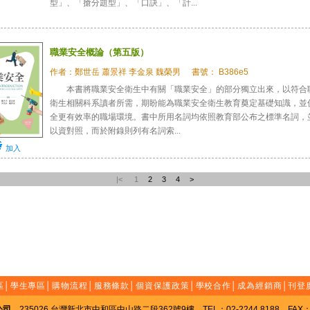
型」、「搶分題型」、「口訣」、「計...
職業安全概論（第五版）
作者：鄭世岳 蕭景祥 李金泉 魏榮男
書號： B386e5
本書將職業安全衛生中有關「職業安全」的部分獨立出來，以符合
衛生相關科系讀者所需，期盼能為職業安全衛生教育奠定基礎知識，並
全更有效率的職場環境。書中所用名詞均依照教育部公布之標準名詞，
以資對照，而於附錄則列有名詞索...
加入
|<
1
2
3
4
>
區
│
學生專區
│
購物流程
│
服務條款
│
個資保護政策
│
學校合作
│
成為經銷商
│
刊登
公司
235026 台灣新北市中和區中山路二段362號9樓 TEL：02-2244 8188 FAX：02