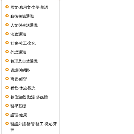
國文‧應用文‧文學‧華語
藝術領域通識
人文與生活通識
法政通識
社會‧社工‧文化
外語通識
數理及自然通識
資訊與網路
商管‧經營
餐飲‧休旅‧觀光
數位遊戲 動漫 多媒體
醫學基礎
護理‧健康
醫護外語‧醫管‧醫工‧視光‧牙
技