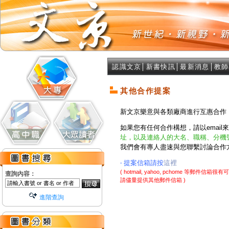
認識文京
│
新書快訊
│
最新消息
│
教師
其他合作提案
新文京樂意與各類廠商進行互惠合作
如果您有任何合作構想，請以email
址，以及連絡人的大名、職稱、分機號
我們會有專人盡速與您聯繫討論合作
‧ 提案信箱請按
這裡
( hotmail, yahoo, pchome 等郵
查詢內容：
請儘量提供其他郵件信箱 )
進階查詢