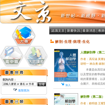
認識文京
│
新書快訊
│
最新消息
│
教師
解剖‧生理‧病理‧生化
人體解剖學（第二
作者：馮琮涵 黃雍協
胡明一 林自勇 鍾敦輝 
本書是由馮琮涵教
以及豐富的教學經
統的重要構造，以
查詢內容：
合圖片、表格或流程圖
加入
進階查詢
解剖學（第二版）
作者：賴明德 王耀賢