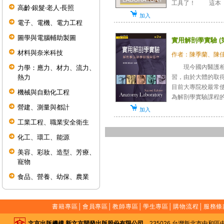
工具了！ 這本《解
高齡‧銀髮‧老人‧長照
加入
電子、電機、電力工程
圖學與電腦輔助製圖
實用解剖學實驗 (
材料與奈米科技
作者：陳季蘭、陳
現今國內醫護相關
力學：應力、材力、流力、
熱力
習，由於大體的取
目前大專院校最常
機械與自動化工程
為解剖學實驗課程的輔
營建、測量與都計
加入
工業工程、職業安全衛生
化工、環工、能源
美容、彩妝、造型、芳療、
寵物
食品、營養、幼保、農業
書籍專區
│
會員專區
│
教師專區
│
學生專區
│
購物流程
│
服務條
文京出版機構 新文京開發出版股份有限公司
235026 台灣新北市中和區中山路