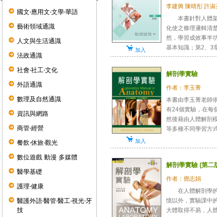
李建興 陳晴彤 許淑
國文‧應用文‧文學‧華語
本書針對人體架構
藝術領域通識
化使之條理邏輯清
然，學習成效事半
人文與生活通識
基本知識；第2、3章分
加入
法政通識
社會‧社工‧文化
解剖學實驗
外語通識
作者：李玉菁
數理及自然通識
本書由李玉菁老師
有24個實驗，在每
資訊與網路
然後藉由人體解剖
商管‧經營
等多種不同學習方式，
加入
餐飲‧休旅‧觀光
數位遊戲 動漫 多媒體
解剖學實驗 (第二版
醫學基礎
作者：鄧志娟
護理‧健康
在人體解剖學的教
憶以外，實驗課中
醫護外語‧醫管‧醫工‧視光‧牙
技
大體取得不易，人