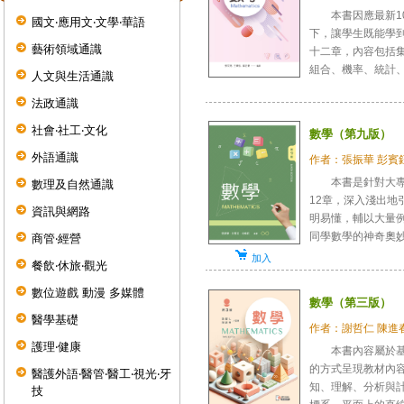
本書因應最新10
國文‧應用文‧文學‧華語
下，讓學生既能學
藝術領域通識
十二章，內容包括
組合、機率、統計、邏
人文與生活通識
法政通識
社會‧社工‧文化
數學（第九版）
外語通識
作者：張振華 彭賓
本書是針對大專院
數理及自然通識
12章，深入淺出
資訊與網路
明易懂，輔以大量
同學數學的神奇奧妙。
商管‧經營
加入
餐飲‧休旅‧觀光
數位遊戲 動漫 多媒體
數學（第三版）
醫學基礎
作者：謝哲仁 陳進
護理‧健康
本書內容屬於基礎
的方式呈現教材內
醫護外語‧醫管‧醫工‧視光‧牙
知、理解、分析與
技