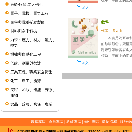
標系、平面上的直線方
高齡‧銀髮‧老人‧長照
加入
電子、電機、電力工程
數學
圖學與電腦輔助製圖
作者：張太山
材料與奈米科技
本書是為五年制專
力學：應力、材力、流力、
的數學觀念，架構
熱力
題來引領學習者進
機械與自動化工程
標系、平面上的直線方
營建、測量與都計
加入
工業工程、職業安全衛生
化工、環工、能源
美容、彩妝、造型、芳療、
寵物
食品、營養、幼保、農業
書籍專區
│
會員專區
│
教師專區
│
學生專區
│
購物流程
│
服務條
文京出版機構 新文京開發出版股份有限公司
235026 台灣新北市中和區中山路