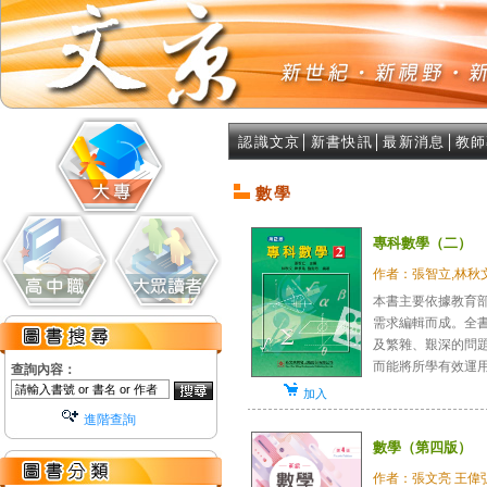
認識文京
│
新書快訊
│
最新消息
│
教師
數學
專科數學（二）
作者：張智立,林秋文
本書主要依據教育
需求編輯而成。全
及繁雜、艱深的問
而能將所學有效運
查詢內容：
加入
進階查詢
數學（第四版）
作者：張文亮 王偉