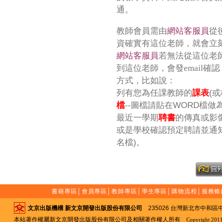
通。
教師會員需由
網站客服員
從
資確實有這位老師，就會立
網站客服員
若無法從這位老
到這位老師，會發email確
方式，
比如說：
列有您為任課教師的
課表
(
檔
--圖檔請貼在WORD檔做為
最近一學期
聘書
的傳真或影像
或是學校確認預定聘請並通
名檔)
。
書籍專區
│
會員專區
│
教師專區
│
學生專區
│
購物流程
│
服務條
文京出版機構 新文京開發出版股份有限公司
235026 台灣新北市中和區中山路
本站著作權屬新文京開發出版股份有限公司及相關著作權人所有
Copyright 2011