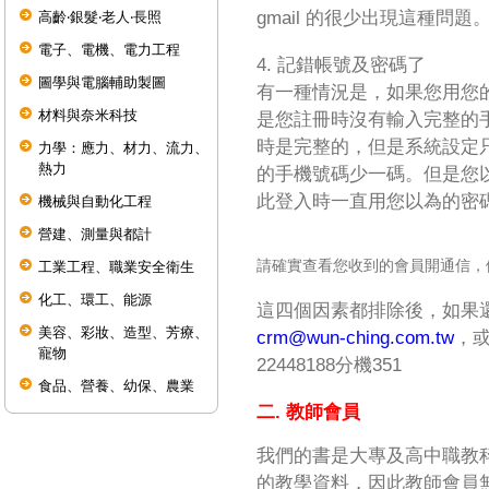
gmail 的很少出現這種問題
高齡‧銀髮‧老人‧長照
電子、電機、電力工程
4. 記錯帳號及密碼了
圖學與電腦輔助製圖
有一種情況是，如果您用您
材料與奈米科技
是您註冊時沒有輸入完整的
時是完整的，但是系統設定只
力學：應力、材力、流力、
熱力
的手機號碼少一碼。但是您
此登入時一直用您以為的密
機械與自動化工程
營建、測量與都計
請確實查看您收到的會員開通信，
工業工程、職業安全衛生
化工、環工、能源
這四個因素都排除後，如果
美容、彩妝、造型、芳療、
crm@wun-ching.com.tw
，或
寵物
22448188分機351
食品、營養、幼保、農業
二. 教師會員
我們的書是大專及高中職教
的教學資料，因此教師會員