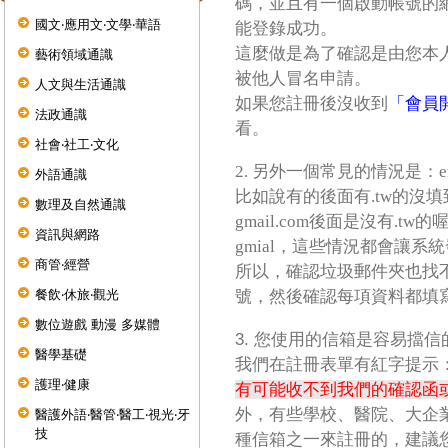
碼，並且有一個啟動帳號的
國文‧應用文‧文學‧華語
能登錄成功。
這麼做是為了確認是由您本
藝術領域通識
被他人冒名申請。
人文與生活通識
如果您註冊後沒收到
「會員
法政通識
看。
社會‧社工‧文化
2. 另外一個常見的情況是：
外語通識
比如說有的後面有.tw的沒填
數理及自然通識
gmail.com後面是沒有.tw
資訊與網路
gmial，這些情況都會讓系
商管‧經營
所以，確認垃圾郵件夾也找
餐飲‧休旅‧觀光
號，然後確認每項資料都填
數位遊戲 動漫 多媒體
3. 您使用的信箱是容易擋
醫學基礎
我們在註冊表單有紅字提示
護理‧健康
有可能收不到我們的確認函
外，有些學校、醫院、大企
醫護外語‧醫管‧醫工‧視光‧牙
技
種信箱之一來註冊的，建議