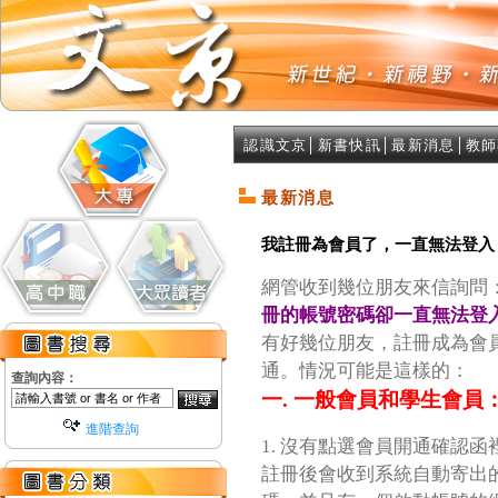
認識文京
│
新書快訊
│
最新消息
│
教師
最新消息
我註冊為會員了，一直無法登入
網管收到幾位朋友來信詢問
冊的帳號密碼卻一直無法登
有好幾位朋友，註冊成為會
通。情況可能是這樣的：
查詢內容：
一. 一般會員和學生會員
進階查詢
1. 沒有點選會員開通確認
註冊後會收到系統自動寄出