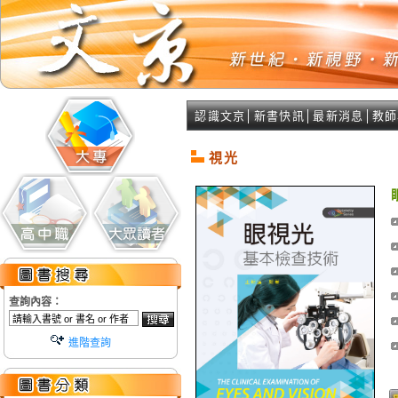
認識文京
│
新書快訊
│
最新消息
│
教師
視光
查詢內容：
進階查詢