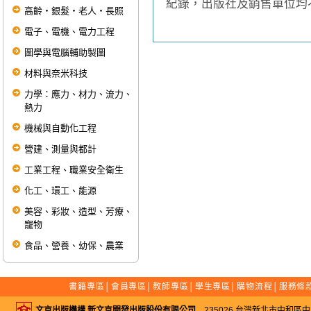
紀錄，出版社及銷售單位均
高齡‧銀髮‧老人‧長照
電子、電機、電力工程
圖學與電腦輔助製圖
材料與奈米科技
力學：應力、材力、流力、
熱力
機械與自動化工程
營建、測量與都計
工業工程、職業安全衛生
化工、環工、能源
美容、彩妝、造型、芳療、
寵物
食品、營養、幼保、農業
書籍專區
│
會員專區
│
教師專區
│
學生專區
│
購物流程
│
服務條
文京出版機構 新文京開發出版股份有限公司
235026 台灣新北市中和區中山路二