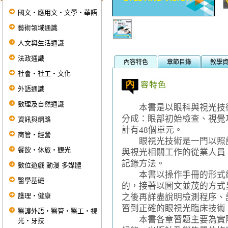
國文‧應用文‧文學‧華語
藝術領域通識
人文與生活通識
法政通識
內容特色
章節目錄
教學
社會‧社工‧文化
外語通識
數理及自然通識
本書是以眼科與視光技術
分成：眼部初始檢查、視覺
資訊與網路
計有48個單元。
商管‧經營
眼視光技術是一門以照護
餐飲‧休旅‧觀光
與視光相關工作的從業人員
記錄方法。
數位遊戲 動漫 多媒體
本書以操作手冊的形式編
醫學基礎
的，接著以圖文並茂的方式
護理‧健康
之後再詳盡說明檢測程序、
習到正確的眼視光臨床技術
醫護外語‧醫管‧醫工‧視
本書各章習題主要為實際
光‧牙技