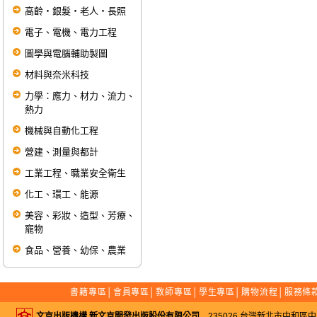
高齡‧銀髮‧老人‧長照
電子、電機、電力工程
圖學與電腦輔助製圖
材料與奈米科技
力學：應力、材力、流力、
熱力
機械與自動化工程
營建、測量與都計
工業工程、職業安全衛生
化工、環工、能源
美容、彩妝、造型、芳療、
寵物
食品、營養、幼保、農業
書籍專區
│
會員專區
│
教師專區
│
學生專區
│
購物流程
│
服務條
文京出版機構 新文京開發出版股份有限公司
235026 台灣新北市中和區中山路二