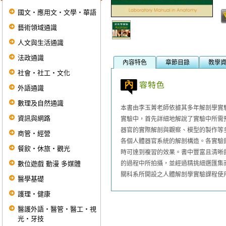
國文‧應用文‧文學‧華語
藝術領域通識
人文與生活通識
法政通識
內容特色
章節目錄
教學
社會‧社工‧文化
外語通識
數理及自然通識
本書由李玉菁老師依據其多年解剖學實
資訊與網路
實驗中，首先詳細地解說了實驗中所需
器官的實際解剖與觀察、模型的製作等
商管‧經營
各個人體器官系統的解剖構造。各實驗
餐飲‧休旅‧觀光
時可達到複習的效果。書中豐富且清晰
數位遊戲 動漫 多媒體
的過程中所拍攝，並經過精挑細選匯集
關科系所開設之人體解剖學實驗課程使
醫學基礎
護理‧健康
醫護外語‧醫管‧醫工‧視
光‧牙技