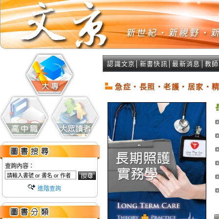
認識文京
│
新書快訊
│
最新消息
│
教師
急症‧長照‧老護‧居家‧
查詢內容：
進階查詢