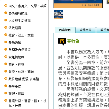
國文‧應用文‧文學‧華語
藝術領域通識
人文與生活通識
法政通識
內容特色
章節目錄
教學
社會‧社工‧文化
外語通識
數理及自然通識
本書以務實為大方向，環
討，以提供一本多面性、廣
資訊與網路
全書分為十四章，前六章
商管‧經營
展，並說明長期照護的服務
餐飲‧休旅‧觀光
營與評值及安寧療護；第七
令，及醫療糾紛的預防與處
數位遊戲 動漫 多媒體
的成本概念相關的財務知識
醫學基礎
照護服務的設置，必須建
護理‧健康
為財務規劃。台灣在長期照
務規劃上多有突破與進展，
醫護外語‧醫管‧醫工‧視
由本書的出版，讓讀者對長
光‧牙技