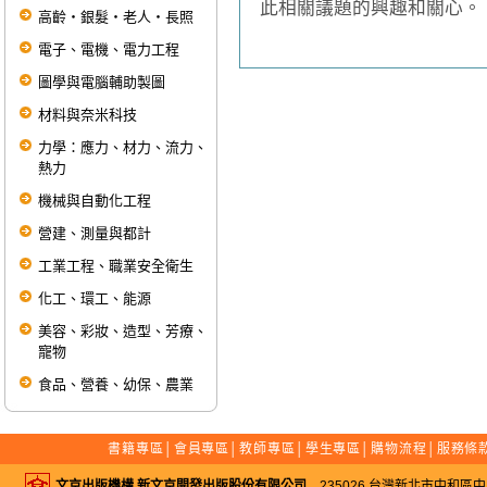
此相關議題的興趣和關心。
高齡‧銀髮‧老人‧長照
電子、電機、電力工程
圖學與電腦輔助製圖
材料與奈米科技
力學：應力、材力、流力、
熱力
機械與自動化工程
營建、測量與都計
工業工程、職業安全衛生
化工、環工、能源
美容、彩妝、造型、芳療、
寵物
食品、營養、幼保、農業
書籍專區
│
會員專區
│
教師專區
│
學生專區
│
購物流程
│
服務條
文京出版機構 新文京開發出版股份有限公司
235026 台灣新北市中和區中山路二