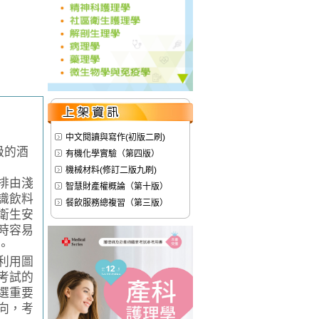
中文閱讀與寫作(初版二刷)
級的酒
有機化學實驗（第四版）
機械材料(修訂二版九刷)
排由淺
智慧財產權概論（第十版）
識飲料
餐飲服務總複習（第三版）
衛生安
時容易
。
利用圖
考試的
選重要
向，考