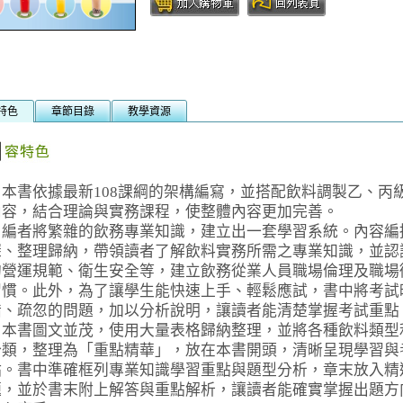
特色
章節目錄
教學資源
書依據最新108課綱的架構編寫，並搭配飲料調製乙、丙
內容，結合理論與實務課程，使整體內容更加完善。
者將繁雜的飲務專業知識，建立出一套學習系統。內容編
深、整理歸納，帶領讀者了解飲料實務所需之專業知識，並認
的營運規範、衛生安全等，建立飲務從業人員職場倫理及職場
習慣。此外，為了讓學生能快速上手、輕鬆應試，書中將考試
錯、疏忽的問題，加以分析說明，讓讀者能清楚掌握考試重點
書圖文並茂，使用大量表格歸納整理，並將各種飲料類型
分類，整理為「重點精華」，放在本書開頭，清晰呈現學習與
點。書中準確框列專業知識學習重點與題型分析，章末放入精
題，並於書末附上解答與重點解析，讓讀者能確實掌握出題方