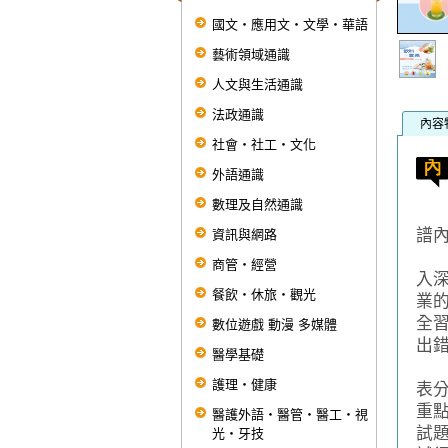
國文‧應用文‧文學‧華語
藝術領域通識
人文與生活通識
法政通識
內容
社會‧社工‧文化
外語通識
數理及自然通識
本
譜
資訊與網路
編
商管‧經營
入
餐飲‧休旅‧觀光
業
全
數位遊戲 動漫 多媒體
出
醫學基礎
本
護理‧健康
表
重
醫護外語‧醫管‧醫工‧視
試
光‧牙技