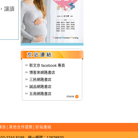
，讓讀
新文京 facebook 專頁
博客來網路書店
三民網路書店
誠品網路書店
五南網路書店
廣告
│
其他合作提案
│
好站連結
-2244 8189 統一編號：12828820