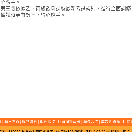
得心應手。
三版依據乙、丙級飲料調製最新考試規則，進行全面調修
在備試時更有效率，得心應手。
區
│
學生專區
│
購物流程
│
服務條款
│
個資保護政策
│
學校合作
│
成為經銷商
│
刊登
公司
235026 台灣新北市中和區中山路二段362號9樓 TEL：02-2244 8188 FAX：02