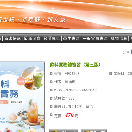
京
│
新書快訊
│
最新消息
│
教師專區
│
學生專區
│
一般會員專區
│
購物流程
│
分享
飲料實務總複習（第三版）
書號：VF042e3
出版日：202
作者：蘇涵瑜
ISBN：978-626-392-207-5
總頁數：333
開數 / 印刷：16開，單色
470
定價：
元