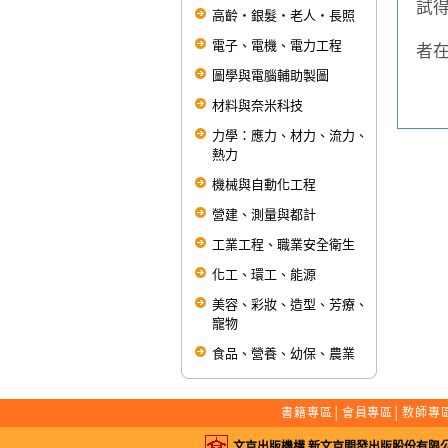
試
高齡‧銀髮‧老人‧長照
第
電子、電機、電力工程
者
圖學與電腦輔助製圖
材料與奈米科技
力學：應力、材力、流力、
熱力
機械與自動化工程
營建、測量與都計
工業工程、職業安全衛生
化工、環工、能源
美容、彩妝、造型、芳療、
寵物
食品、營養、幼保、農業
書籍專區
│
會員專區
│
教師專
文京出版機構 新文京開發出版股份有限