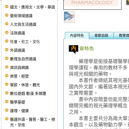
國文‧應用文‧文學‧華語
藝術領域通識
人文與生活通識
法政通識
內容特色
章節目錄
教學
社會‧社工‧文化
外語通識
數理及自然通識
藥理學是銜接基礎醫學與
理學課程，專用的教材不多
資訊與網路
與視光相關的藥物。
商管‧經營
本書作者總結其視光基礎
餐飲‧休旅‧觀光
國內外文獻，編著這本視光
之實際需要。
數位遊戲 動漫 多媒體
書中內容簡要但能完整涵
醫學基礎
精簡完備的視光藥理學概念
護理‧健康
之用。
本書主要共分為兩大單元
醫護外語‧醫管‧醫工‧視
本觀念，以及藥物動力學、
光‧牙技