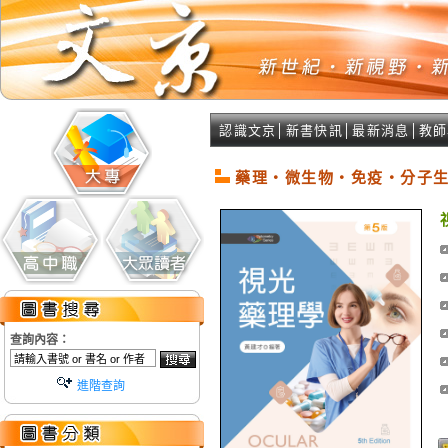
認識文京
│
新書快訊
│
最新消息
│
教師
藥理‧微生物‧免疫‧分子
查詢內容：
進階查詢