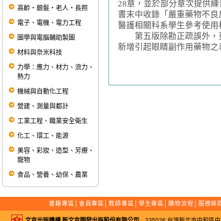
28章，並於部分章次提供
高齡‧銀髮‧老人‧長照
書末中收錄「嚴重藥物不良
電子、電機、電力工程
醫護相關科系學生參考使用
第五版除勘正疏誤外，更
圖學與電腦輔助製圖
新增引起眼睛副作用藥物之
材料與奈米科技
力學：應力、材力、流力、
熱力
機械與自動化工程
營建、測量與都計
工業工程、職業安全衛生
化工、環工、能源
美容、彩妝、造型、芳療、
寵物
食品、營養、幼保、農業
書籍專區
│
會員專區
│
教師專區
│
學生專區
│
購物流程
│
服務條
文京出版機構 新文京開發出版股份有限公司
235026 台灣新北市中和區中山路二