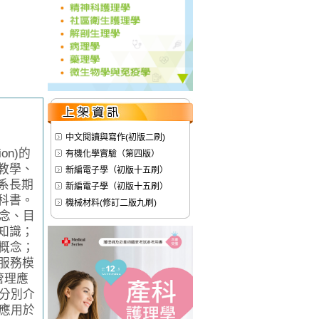
中文閱讀與寫作(初版二刷)
on)的
有機化學實驗（第四版）
教學、
新編電子學（初版十五刷）
系長期
新編電子學（初版十五刷）
科書。
機械材料(修訂二版九刷)
念、目
知識；
概念；
服務模
管理應
章分別介
紹應用於