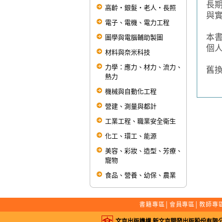
長
高齡‧銀髮‧老人‧長照
與
電子、電機、電力工程
本
本
圖學與電腦輔助製圖
個
材料與奈米科技
第
力學：應力、材力、流力、
舊
熱力
機械與自動化工程
營建、測量與都計
工業工程、職業安全衛生
化工、環工、能源
美容、彩妝、造型、芳療、
寵物
食品、營養、幼保、農業
書籍專區
│
會員專區
│
教師專
文京出版機構 新文京開發出版股份有限