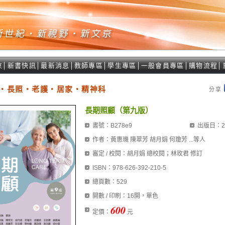
京
│
新書快訊
│
最新消息
│
教師專區
│
學生專區
│
一般會員專區
│
購物流程
│
‧長照‧老護‧居家‧精神科
分享
長期照顧（第九版）
書號：B278e9
出版日：20
作者：黃惠璣 陳翠芳 胡月娟 何瓊芳 ...等人
審定 / 校閱：胡月娟 總校閱；林玫君 修訂
ISBN：978-626-392-210-5
總頁數：529
開數 / 印刷：16開，單色
600
定價：
元