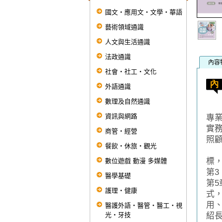
國文‧應用文‧文學‧華語
藝術領域通識
人文與生活通識
法政通識
內容
社會‧社工‧文化
外語通識
數理及自然通識
長期
資訊與網路
專
實
商管‧經營
照
餐飲‧休旅‧觀光
全
標
數位遊戲 動漫 多媒體
第
醫學基礎
第
護理‧健康
式
用
醫護外語‧醫管‧醫工‧視
光‧牙技
紹