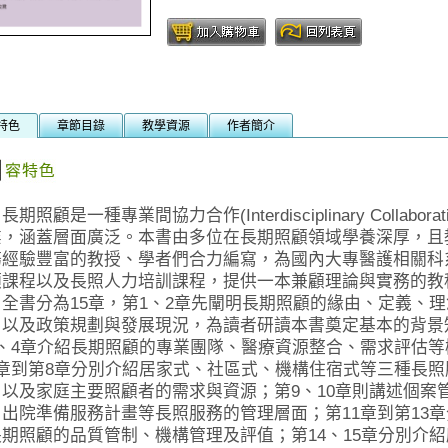
特色
章節目錄
教學資源
作者簡介
照顧是一種專業間協力合作(Interdisciplinary Collaborati
業，涵蓋層面廣泛。本書由多位在長期照顧領域學養深厚，且
務經驗豐富的教授、學者們合力編寫，為國內大專醫護相關科
顧課程以及長照人力培訓課程，提供一本兼顧理論與實務的教
書分為15章，第1、2章先闡明長期照顧的緣由、定義、理
，以及政策規劃與發展現況，為讀者研讀本書奠定基本的背景
3、4章介紹長期照顧的專業團隊、醫療資源整合、需求評估等
5章到第8章分別介紹居家式、社區式、機構住宿式等三種長照
，以及家庭主要照顧者的需求與資源；第9、10章則講述個案
、出院準備服務計畫等長照服務的管理層面；第11章到第13
長期照顧的品質管制、機構管理及評值；第14、15章分別介