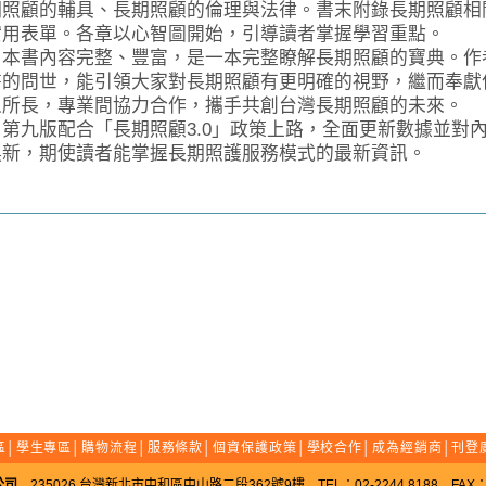
期照顧的輔具、長期照顧的倫理與法律。書末附錄長期照顧相
實用表單。各章以心智圖開始，引導讀者掌握學習重點。
書內容完整、豐富，是一本完整瞭解長期照顧的寶典。作
書的問世，能引領大家對長期照顧有更明確的視野，繼而奉獻
人所長，專業間協力合作，攜手共創台灣長期照顧的未來。
九版配合「長期照顧3.0」政策上路，全面更新數據並對
換新，期使讀者能掌握長期照護服務模式的最新資訊。
區
│
學生專區
│
購物流程
│
服務條款
│
個資保護政策
│
學校合作
│
成為經銷商
│
刊登
公司
235026 台灣新北市中和區中山路二段362號9樓 TEL：02-2244 8188 FAX：02