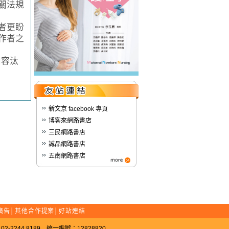
關法規
者更盼
作者之
內容汰
新文京 facebook 專頁
博客來網路書店
三民網路書店
誠品網路書店
五南網路書店
廣告
│
其他合作提案
│
好站連結
-2244 8189 統一編號：12828820