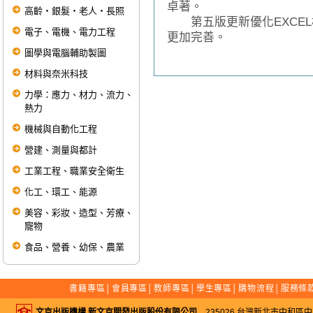
卓著。
高齡‧銀髮‧老人‧長照
第五版更新優化EXCEL
電子、電機、電力工程
更加完善。
圖學與電腦輔助製圖
材料與奈米科技
力學：應力、材力、流力、
熱力
機械與自動化工程
營建、測量與都計
工業工程、職業安全衛生
化工、環工、能源
美容、彩妝、造型、芳療、
寵物
食品、營養、幼保、農業
書籍專區
│
會員專區
│
教師專區
│
學生專區
│
購物流程
│
服務條
文京出版機構 新文京開發出版股份有限公司
235026 台灣新北市中和區中山路二