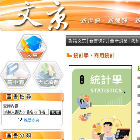
認識文京
│
新書快訊
│
最新消息
│
教師
統計學‧商用統計
查詢內容：
進階查詢