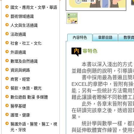
國文‧應用文‧文學‧華語
藝術領域通識
人文與生活通識
法政通識
內容特色
章節目錄
教學
社會‧社工‧文化
外語通識
數理及自然通識
本書以深入淺出的方式，
資訊與網路
並藉由例題的說明，引導讀
書中採用最為普遍且簡單易
商管‧經營
EXCEL的章節中，皆附有
餐飲‧休旅‧觀光
能；另有一些統計方法需用
藉此讓讀者瞭解不同軟體工
數位遊戲 動漫 多媒體
此外，各章末皆附有習題
醫學基礎
在研讀完該章之後，透過習
護理‧健康
果。
統計學與數學一樣，都是
醫護外語‧醫管‧醫工‧視
光‧牙技
與延伸軟體實作練習，使用