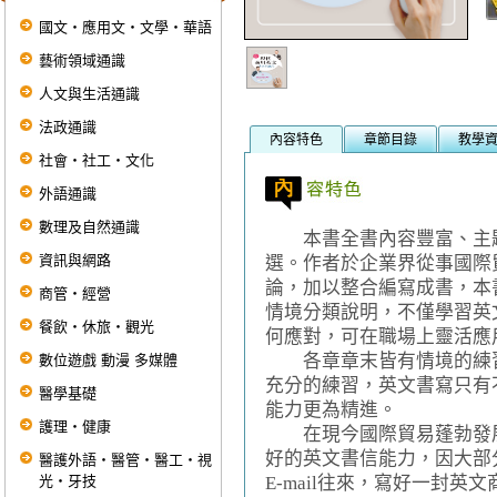
國文‧應用文‧文學‧華語
藝術領域通識
人文與生活通識
法政通識
內容特色
章節目錄
教學
社會‧社工‧文化
外語通識
數理及自然通識
本書全書內容豐富、主題
資訊與網路
選。作者於企業界從事國際
論，加以整合編寫成書，本
商管‧經營
情境分類說明，不僅學習英
餐飲‧休旅‧觀光
何應對，可在職場上靈活應
各章章末皆有情境的練習
數位遊戲 動漫 多媒體
充分的練習，英文書寫只有
醫學基礎
能力更為精進。
護理‧健康
在現今國際貿易蓬勃發展
好的英文書信能力，因大部
醫護外語‧醫管‧醫工‧視
光‧牙技
E-mail往來，寫好一封