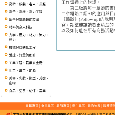
工作溝通上的錯誤。
高齡‧銀髮‧老人‧長照
第三版將每一章節的書信
電子、電機、電力工程
二章概略介紹AI的應用與目
《追蹤》(Follow up
圖學與電腦輔助製圖
寫，期望能讓讀者更清楚的
材料與奈米科技
以及如何能在所有商務活動
力學：應力、材力、流力、
熱力
機械與自動化工程
營建、測量與都計
工業工程、職業安全衛生
化工、環工、能源
美容、彩妝、造型、芳療、
寵物
食品、營養、幼保、農業
書籍專區
│
會員專區
│
教師專區
│
學生專區
│
購物流程
│
服務條
文京出版機構 新文京開發出版股份有限公司
235026 台灣新北市中和區中山路二