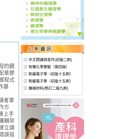
中文閱讀與寫作(初版二刷)
程的觀
有機化學實驗（第四版）
配章節
新編電子學（初版十五刷）
握程式
新編電子學（初版十五刷）
作基
機械材料(修訂二版九刷)
讀者掌
作方
快速上手
邏輯架
建立讀
錯誤追