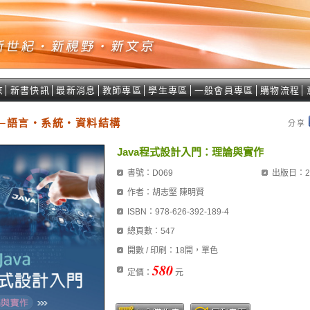
京
│
新書快訊
│
最新消息
│
教師專區
│
學生專區
│
一般會員專區
│
購物流程
│
─語言‧系統‧資料結構
分享
Java程式設計入門：理論與實作
書號：D069
出版日：20
作者：胡志堅 陳明賢
ISBN：978-626-392-189-4
總頁數：547
開數 / 印刷：18開，單色
580
定價：
元