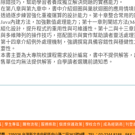
與除錯技巧，幫助學習者養成獨立解決問題的實務能力。
第八章與第九章中，書中介紹迴圈與巢狀迴圈的應用情境
，透過逐步練習強化重複運算的設計能力。第十章整合常用的
Java內建方法，加強數值處理能力；第十一章則闡述方法(Met
模組化設計，提升程式的重用性與可維護性。第十二與十三章
維與多維陣列的操作技巧，搭配圖示與實作幫助讀者靈活處理
。第十四章介紹例外處理機制，強調撰寫具備容錯性與穩健性
重要性。
書主要為大專院校課程需求設計編寫，書中不提供解答，
銷售單位均無法提供解答，自學讀者選購前請知悉。
區
│
學生專區
│
購物流程
│
服務條款
│
個資保護政策
│
學校合作
│
成為經銷商
│
刊登
公司
235026 台灣新北市中和區中山路二段362號9樓 TEL：02-2244 8188 FAX：02