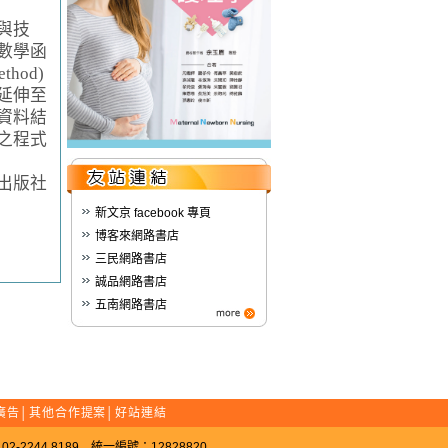
與技
數學函
hod)
延伸至
資料結
之程式
出版社
新文京 facebook 專頁
博客來網路書店
三民網路書店
誠品網路書店
五南網路書店
廣告
│
其他合作提案
│
好站連結
-2244 8189 統一編號：12828820