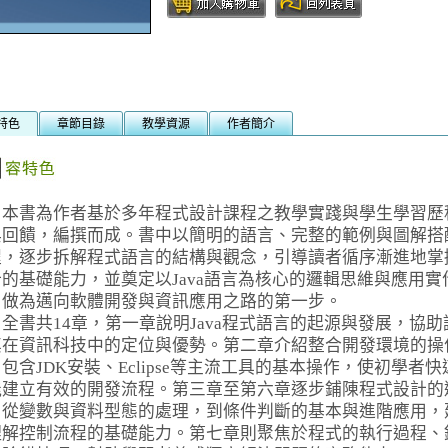
特色
章節目錄
教學資源
作者簡介
書為作者基於多年程式設計課程之教學實踐與學生學習歷
與回饋，編撰而成。書中以簡明的語言、完整的範例與圖解搭
程，逐步拆解程式語言的結構與觀念，引導讀者循序漸進地掌
的基礎能力，並奠定以Java語言為核心的邏輯思維與應用實
，做為邁向軟體開發與資訊應用之路的第一步。
書共14章，第一章說明Java程式語言的起源與發展，協助
其在資訊科技中的定位與優勢。第二章介紹整合開發環境的操
包含JDK安裝、Eclipse等主流工具的基本操作，使初學者
能建立有效的開發流程。第三章至第六章逐步鋪陳程式設計的
，從變數與資料型態的處理，到條件判斷的基本與進階應用，
理解控制流程的基礎能力。第七章則聚焦於程式的執行過程、