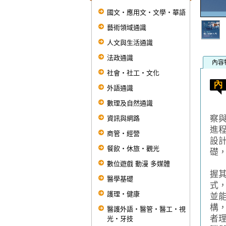
國文‧應用文‧文學‧華語
藝術領域通識
人文與生活通識
法政通識
內容
社會‧社工‧文化
外語通識
數理及自然通識
本
察
資訊與網路
進
商管‧經營
設計
餐飲‧休旅‧觀光
礎
全
數位遊戲 動漫 多媒體
握
醫學基礎
式，
護理‧健康
並
構
醫護外語‧醫管‧醫工‧視
者
光‧牙技