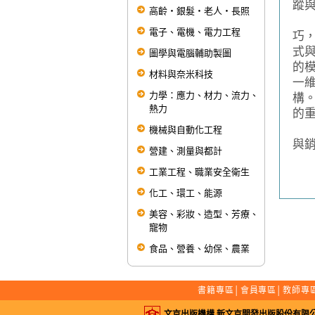
蹤
高齡‧銀髮‧老人‧長照
在
電子、電機、電力工程
巧
式與
圖學與電腦輔助製圖
的
材料與奈米科技
一
力學：應力、材力、流力、
構
熱力
的
本
機械與自動化工程
與
營建、測量與都計
工業工程、職業安全衛生
化工、環工、能源
美容、彩妝、造型、芳療、
寵物
食品、營養、幼保、農業
書籍專區
│
會員專區
│
教師專
文京出版機構 新文京開發出版股份有限