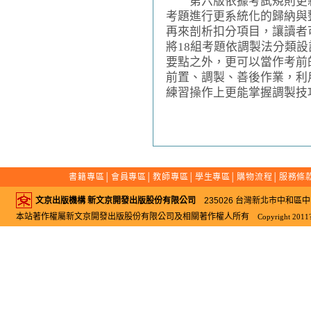
第六版依據考試規則更新
考題進行更系統化的歸納與
再來剖析扣分項目，讓讀者
將18組考題依調製法分類
要點之外，更可以當作考前
前置、調製、善後作業，利
練習操作上更能掌握調製技
書籍專區
│
會員專區
│
教師專區
│
學生專區
│
購物流程
│
服務條
文京出版機構 新文京開發出版股份有限公司
235026 台灣新北市中和區中山路二
本站著作權屬新文京開發出版股份有限公司及相關著作權人所有
Copyright 2011?