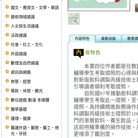
國文‧應用文‧文學‧華語
藝術領域通識
人文與生活通識
法政通識
內容特色
章節目錄
教學
社會‧社工‧文化
外語通識
數理及自然通識
本書四位作者都是任教飲
資訊與網路
輔導學生考取證照的心得與
對新版飲料調製丙級技術士
商管‧經營
引導讀者順利考取證照。
餐飲‧休旅‧觀光
自民國97年推動飲料調
輔導學生考取此一證照，至
數位遊戲 動漫 多媒體
證照。為持續精進飲務操作
醫學基礎
料調製丙級技術士證照於10
護理‧健康
門的漸層飲料、養生飲品，
店前吧檯準備的操作技術，
醫護外語‧醫管‧醫工‧視
光‧牙技
更增添了鑑別度。