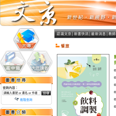
認識文京
│
新書快訊
│
最新消息
│
教師
餐旅
查詢內容：
進階查詢