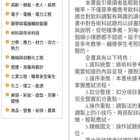
本書能引導讀者能輕鬆快
高齡‧銀髮‧老人‧長照
機率，不僅是準備應考飲料
電子、電機、電力工程
適合對飲料調製有興趣的讀
書中對各術科試題均以詳盡
圖學與電腦輔助製圖
與說明，從吧檯準備，到每
材料與奈米科技
個細小環節都不錯過。這不
力學：應力、材力、流力、
是多年教學、輔導學生考照
熱力
醒的。
全書具有以下特色：
機械與自動化工程
1.資料統整：將術科參
營建、測量與都計
需要知道的內容呈現，擺脫
工業工程、職業安全衛生
2.循序漸進：本書依據
掌握應試流程。
化工、環工、能源
3.扣分整理：扣分項目
美容、彩妝、造型、芳療、
完全整握扣分重點。
寵物
4.操作重點：調製法的
食品、營養、幼保、農業
調製上的小技巧，再搭配詳
做，輕鬆應試。
5.精緻圖文：操作試題
位。