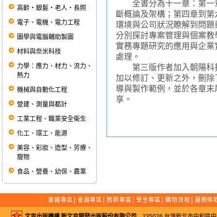
全書分為十一章：第一章
高齡‧銀髮‧老人‧長照
斷概論及架構；第四章到第
電子、電機、電力工程
環境與公司狀況瞭解到問題
分別探討專案管理與個案教
圖學與電腦輔助製圖
實務專題研究的應用與企業
材料與奈米科技
處理。
力學：應力、材力、流力、
第三版作者加入朝陽科技
熱力
加以修訂、更新之外，刪除
導與製作範例，並於各章末
機械與自動化工程
享。
營建、測量與都計
工業工程、職業安全衛生
化工、環工、能源
美容、彩妝、造型、芳療、
寵物
食品、營養、幼保、農業
書籍專區
│
會員專區
│
教師專區
│
學生專區
│
購物流程
│
服務條
文京出版機構 新文京開發出版股份有限公司
235026 台灣新北市中和區中山路二