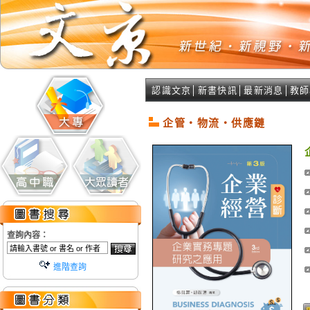
認識文京
│
新書快訊
│
最新消息
│
教師
企管‧物流‧供應鏈
查詢內容：
進階查詢