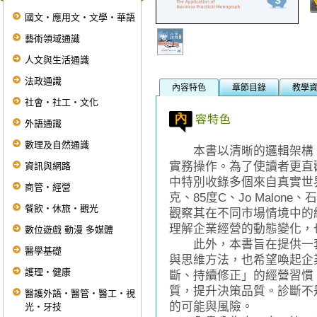
國文‧應用文‧文學‧華語
藝術領域通識
人文與生活通識
法政通識
內容特色
章節目錄
教學
社會‧社工‧文化
外語通識
數理及自然通識
本書以清晰的邏輯架構，
實務操作。為了使讀者更直
資訊與網路
中特別收錄多個來自真實世
商管‧經營
克、85度C、Jo Malone
餐飲‧休旅‧觀光
觀察其在不同市場情境中的
理解企業經營的動態變化，
數位遊戲 動漫 多媒體
此外，本書旨在提供一套
醫學基礎
與思維方法，也希望喚起企
護理‧健康
斷、持續修正」的經營習慣
質，提升決策品質。診斷不
醫護外語‧醫管‧醫工‧視
的可能與風險。
光‧牙技