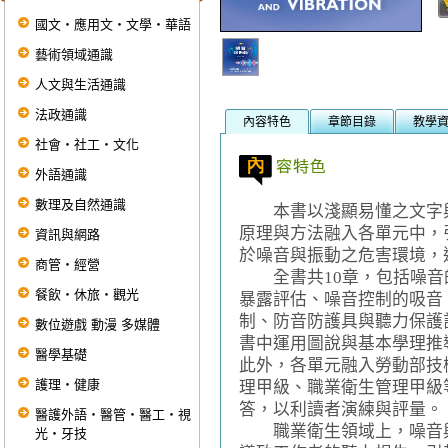
國文‧應用文‧文學‧華語
藝術領域通識
人文與生活通識
法政通識
內容特色
章節目錄
教學
社會‧社工‧文化
外語通識
數理及自然通識
本書以淺顯易懂之文字與
原理與方法融入各單元中，
資訊與網路
於噪音與振動之危害環境，
商管‧經營
全書共10章，包括噪音
餐飲‧休旅‧觀光
暴露評估、噪音控制的吸音
制、防音防護具與聽力保護
數位遊戲 動漫 多媒體
書中運用圖說與基本學理推
醫學基礎
此外，各單元融入勞動部技
護理‧健康
理甲級、職業衛生管理甲級
答，以利讀者演練與評量。
醫護外語‧醫管‧醫工‧視
職業衛生領域上，噪音與
光‧牙技