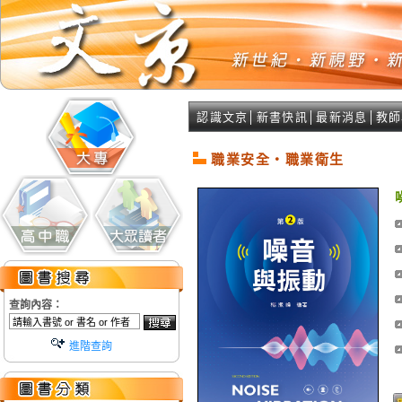
認識文京
│
新書快訊
│
最新消息
│
教師
職業安全‧職業衛生
查詢內容：
進階查詢