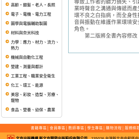
導致工作者的聽力損失、引
高齡‧銀髮‧老人‧長照
業時聲音之溝通與傳遞而產
電子、電機、電力工程
環不良之白指病，而全身性
音與振動在維護作業環境安
圖學與電腦輔助製圖
角色。
材料與奈米科技
第二版將全書內容修改，
力學：應力、材力、流力、
熱力
機械與自動化工程
營建、測量與都計
工業工程、職業安全衛生
化工、環工、能源
美容、彩妝、造型、芳療、
寵物
食品、營養、幼保、農業
書籍專區
│
會員專區
│
教師專區
│
學生專區
│
購物流程
│
服務條
文京出版機構 新文京開發出版股份有限公司
235026 台灣新北市中和區中山路二