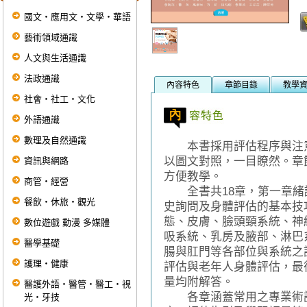
國文‧應用文‧文學‧華語
藝術領域通識
人文與生活通識
法政通識
內容特色
章節目錄
教學
社會‧社工‧文化
外語通識
數理及自然通識
本書採用評估程序與注意
以圖文對照，一目瞭然。章
資訊與網路
方便教學。
商管‧經營
全書共18章，第一章緒
餐飲‧休旅‧觀光
史詢問及身體評估的基本技
態、皮膚、臉頭頸系統、神
數位遊戲 動漫 多媒體
吸系統、乳房及腋部、淋巴
醫學基礎
腸與肛門等各部位與系統之評
護理‧健康
評估與老年人身體評估，最
量均附解答。
醫護外語‧醫管‧醫工‧視
各章涵蓋常用之專業術語
光‧牙技