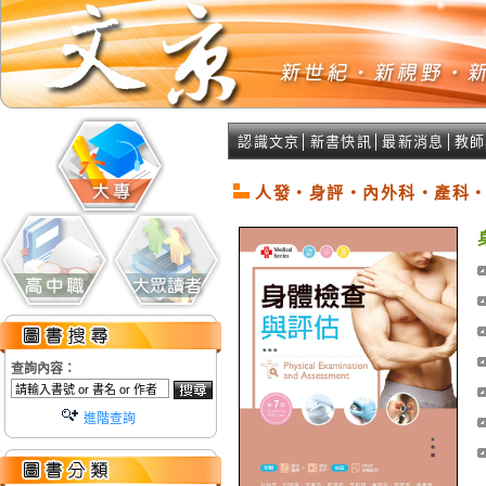
認識文京
│
新書快訊
│
最新消息
│
教師
人發‧身評‧內外科‧產科
查詢內容：
進階查詢