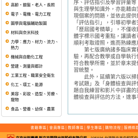
序、評估指引及學習評量等
高齡‧銀髮‧老人‧長照
與生理學知識外，亦能藉由
電子、電機、電力工程
現個案的問題，並依此提供
「評估指引」，引導初學者
圖學與電腦輔助製圖
「歷屆國考精華」，不僅收
材料與奈米科技
體字標示國考重點，讓讀者
力學：應力、材力、流力、
順利考取證照，進而熟練應
熱力
第七版廣納諸多臨床實務
驗，再配合教學或自學執行
機械與自動化工程
符合教學所需，並於章末提供
營建、測量與都計
習統整。
工業工程、職業安全衛生
此外，延續第六版以掃描Q
考試題」及「身體檢查與評
化工、環工、能源
題自我練習和影片中詳盡的
美容、彩妝、造型、芳療、
體檢查與評估的方法，達事
寵物
食品、營養、幼保、農業
書籍專區
│
會員專區
│
教師專區
│
學生專區
│
購物流程
│
服務條