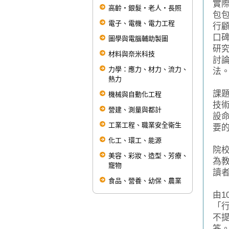
實
高齡‧銀髮‧老人‧長照
包
電子、電機、電力工程
行
口
圖學與電腦輔助製圖
研
材料與奈米科技
討
力學：應力、材力、流力、
法
熱力
行
課
機械與自動化工程
技
營建、測量與都計
設
工業工程、職業安全衛生
要
本
化工、環工、能源
院
美容、彩妝、造型、芳療、
為
寵物
讀
食品、營養、幼保、農業
第
由
「
不
答