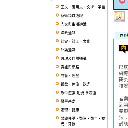
國文‧應用文‧文學‧華語
藝術領域通識
人文與生活通識
法政通識
內容
社會‧社工‧文化
外語通識
數理及自然通識
本
度
資訊與網路
網
商管‧經營
研
餐飲‧休旅‧觀光
技
全
數位遊戲 動漫 多媒體
者
醫學基礎
到
護理‧健康
卷
法
醫護外語‧醫管‧醫工‧視
討
光‧牙技