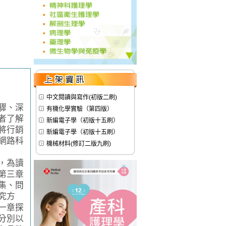
中文閱讀與寫作(初版二刷)
驟、深
有機化學實驗（第四版）
者了解
新編電子學（初版十五刷）
將行銷
新編電子學（初版十五刷）
網路科
機械材料(修訂二版九刷)
，為讀
第三章
集、問
究方
一章探
分別以