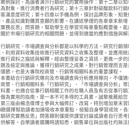
際案例探討，為讀者演示行銷研究的實際操作：第十二章以知
包為對象，進行消費者行為研究；第十三章針對碳酸飲料行銷
顧客滿意度研究；第十四章以手機為例，探討品牌形象、知覺
碑、產品知識對購買意願的影響。在講述學理的各章章末新增
究實務反思」問答題，幫助學生在學習完每章重點概要後，能
論關於市場行銷研究的相關問題，並得到適當的應對措施與解
。
銷研究、市場調查與分析都是以科學的方法，研究行銷領
題，利用資料收集技術進行研究資料之收集及整理，並應用統
術進行資料之描述與解釋，經由整理妥善之資訊，更進一步的
命題及檢定與推論，獲得行銷研究之成果，對行銷管理而言是
的環節，也是大專院校商管、行銷等相關科系的重要課程。
書結合行銷研究導向及市場調查與分析應用導向，不僅適
校商管、行銷相關科系「行銷研究」、「市場調查與分析」等
教科書，也適合從事行銷相關工作的在職人員及有志從事行銷
者做為實用的指南，是一本不可多得的工具書，誠摯推薦給您
三版由楊浩偉博士參與大幅修訂、改寫，特別增加章末習
10題選擇幫助讀者加速吸收本章重點，檢驗自身學習成效。各
行銷研究實務反思」問答題則僅提供課堂討論或讀者自行思考
提供解答。自學讀者選購時請知悉，銷售單位與出版社均無法
。