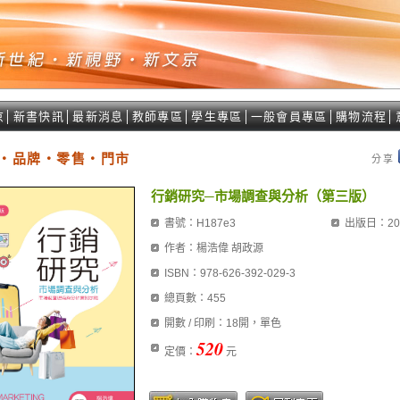
京
│
新書快訊
│
最新消息
│
教師專區
│
學生專區
│
一般會員專區
│
購物流程
│
‧品牌‧零售‧門市
分享
行銷研究─市場調查與分析（第三版）
書號：H187e3
出版日：202
作者：楊浩偉 胡政源
ISBN：978-626-392-029-3
總頁數：455
開數 / 印刷：18開，單色
520
定價：
元