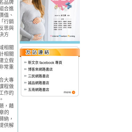
名品牌
組合進
價值、
「行銷
反思與
決方
域相關
計相關
建立假
新文京 facebook 專頁
非常重
博客來網路書店
三民網路書店
合大專
誠品網路書店
課程做
五南網路書店
工作的
。
題，藉
章的
歸納，
提供解