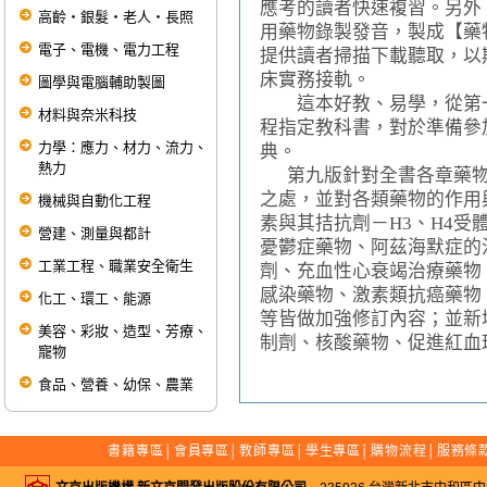
應考的讀者快速複習。另外
高齡‧銀髮‧老人‧長照
用藥物錄製發音，製成【藥物
電子、電機、電力工程
提供讀者掃描下載聽取，以
床實務接軌。
圖學與電腦輔助製圖
這本好教、易學，從第一
材料與奈米科技
程指定教科書，對於準備參
力學：應力、材力、流力、
典。
熱力
第九版針對全書各章藥物
之處，並對各類藥物的作用
機械與自動化工程
素與其拮抗劑－H3、H4
營建、測量與都計
憂鬱症藥物、阿茲海默症的
工業工程、職業安全衛生
劑、充血性心衰竭治療藥物
感染藥物、激素類抗癌藥物
化工、環工、能源
等皆做加強修訂內容；並新
美容、彩妝、造型、芳療、
制劑、核酸藥物、促進紅血球
寵物
食品、營養、幼保、農業
書籍專區
│
會員專區
│
教師專區
│
學生專區
│
購物流程
│
服務條