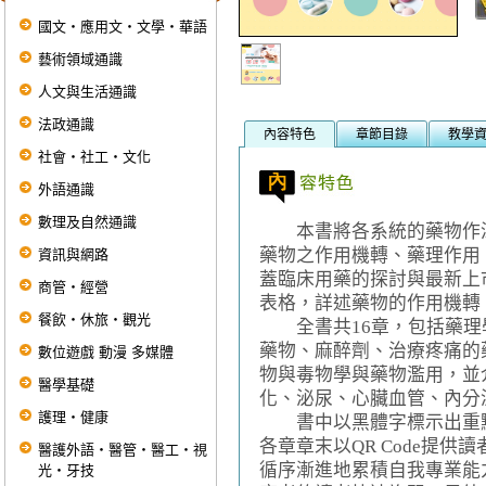
國文‧應用文‧文學‧華語
藝術領域通識
人文與生活通識
法政通識
內容特色
章節目錄
教學
社會‧社工‧文化
外語通識
數理及自然通識
本書將各系統的藥物作深
藥物之作用機轉、藥理作用
資訊與網路
蓋臨床用藥的探討與最新上
商管‧經營
表格，詳述藥物的作用機轉
餐飲‧休旅‧觀光
全書共16章，包括藥理
藥物、麻醉劑、治療疼痛的
數位遊戲 動漫 多媒體
物與毒物學與藥物濫用，並
醫學基礎
化、泌尿、心臟血管、內分
護理‧健康
書中以黑體字標示出重點
各章章末以QR Code提
醫護外語‧醫管‧醫工‧視
循序漸進地累積自我專業能
光‧牙技