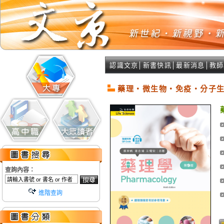
認識文京
│
新書快訊
│
最新消息
│
教師
藥理‧微生物‧免疫‧分子
查詢內容：
進階查詢