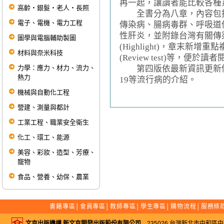
再一起，讓讀者能比較各種
高齡‧銀髮‧老人‧長照
全書分為八章，內容包括
電子、電機、電力工程
傳染病、腸病毒群、呼吸道
性肝炎，並附錄台灣有關傳
圖學與電腦輔助製圖
(Highlight)，章末新增重點複
材料與奈米科技
(Review test)等，便
力學：應力、材力、流力、
第四版依最新資訊更新修訂，內
熱力
19等流行病的介紹。
機械與自動化工程
營建、測量與都計
工業工程、職業安全衛生
化工、環工、能源
美容、彩妝、造型、芳療、
寵物
食品、營養、幼保、農業
書籍專區
│
會員專區
│
教師專區
│
學生專區
│
購物流程
│
服務條
文京出版機構 新文京開發出版股份有限公司
235026 台灣新北市中和區中山路二