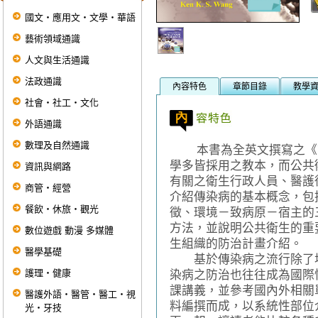
國文‧應用文‧文學‧華語
藝術領域通識
人文與生活通識
法政通識
內容特色
章節目錄
教學
社會‧社工‧文化
外語通識
數理及自然通識
本書為全英文撰寫之《簡
學多皆採用之教本，而公共
資訊與網路
有關之衛生行政人員、醫護
商管‧經營
介紹傳染病的基本概念，包
餐飲‧休旅‧觀光
徵、環境－致病原－宿主的
方法，並說明公共衛生的重
數位遊戲 動漫 多媒體
生組織的防治計畫介紹。
醫學基礎
基於傳染病之流行除了地
護理‧健康
染病之防治也往往成為國際
課講義，並參考國內外相關
醫護外語‧醫管‧醫工‧視
料編撰而成，以系統性部位
光‧牙技