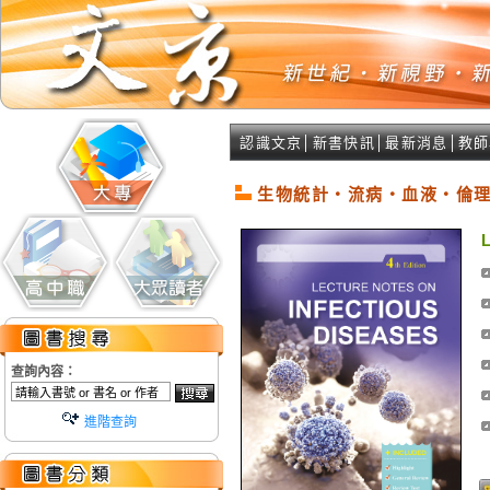
認識文京
│
新書快訊
│
最新消息
│
教師
生物統計‧流病‧血液‧倫
L
查詢內容：
進階查詢