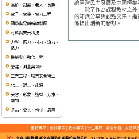
論臺灣民主發展及中國極權
高齡‧銀髮‧老人‧長照
除了作為課程教材之外，
電子、電機、電力工程
的知識分享與觀點交集，進
係提出創新的發想。
圖學與電腦輔助製圖
材料與奈米科技
力學：應力、材力、流力、
熱力
機械與自動化工程
營建、測量與都計
工業工程、職業安全衛生
化工、環工、能源
美容、彩妝、造型、芳療、
寵物
食品、營養、幼保、農業
書籍專區
│
會員專區
│
教師專區
│
學生專區
│
購物流程
│
服務條
文京出版機構 新文京開發出版股份有限公司
235026 台灣新北市中和區中山路二