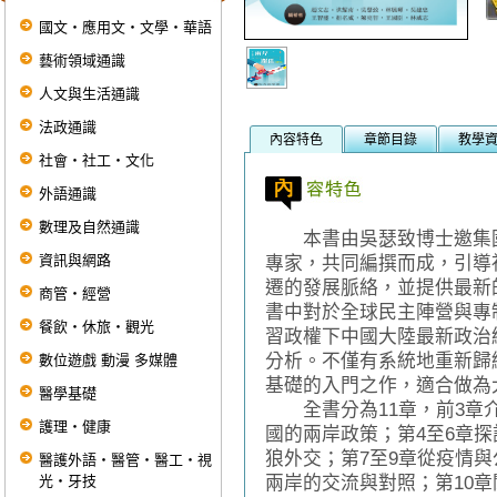
國文‧應用文‧文學‧華語
藝術領域通識
人文與生活通識
法政通識
內容特色
章節目錄
教學
社會‧社工‧文化
外語通識
數理及自然通識
本書由吳瑟致博士邀集國
資訊與網路
專家，共同編撰而成，引導
遷的發展脈絡，並提供最新
商管‧經營
書中對於全球民主陣營與專
餐飲‧休旅‧觀光
習政權下中國大陸最新政治
分析。不僅有系統地重新歸
數位遊戲 動漫 多媒體
基礎的入門之作，適合做為
醫學基礎
全書分為11章，前3章介
護理‧健康
國的兩岸政策；第4至6章
狼外交；第7至9章從疫情
醫護外語‧醫管‧醫工‧視
光‧牙技
兩岸的交流與對照；第10章