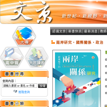
認識文京
│
新書快訊
│
最新消息
│
教師
兩岸研究‧國際關係‧政治
查詢內容：
進階查詢