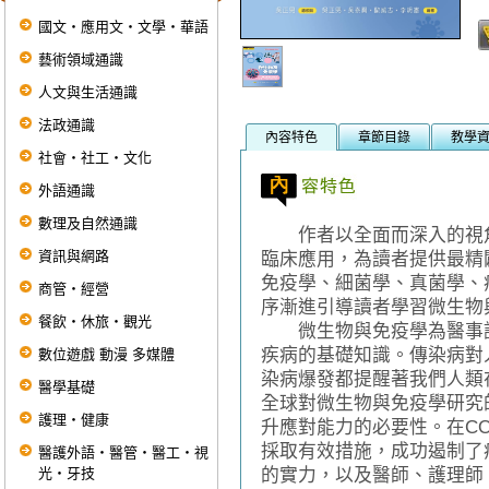
國文‧應用文‧文學‧華語
藝術領域通識
人文與生活通識
法政通識
內容特色
章節目錄
教學
社會‧社工‧文化
外語通識
數理及自然通識
作者以全面而深入的視角
資訊與網路
臨床應用，為讀者提供最精
免疫學、細菌學、真菌學、
商管‧經營
序漸進引導讀者學習微生物
餐飲‧休旅‧觀光
微生物與免疫學為醫事護
疾病的基礎知識。傳染病對
數位遊戲 動漫 多媒體
染病爆發都提醒著我們人類在
醫學基礎
全球對微生物與免疫學研究
護理‧健康
升應對能力的必要性。在CO
採取有效措施，成功遏制了
醫護外語‧醫管‧醫工‧視
光‧牙技
的實力，以及醫師、護理師