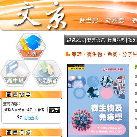
認識文京
│
新書快訊
│
最新消息
│
教師
藥理‧微生物‧免疫‧分子
查詢內容：
進階查詢