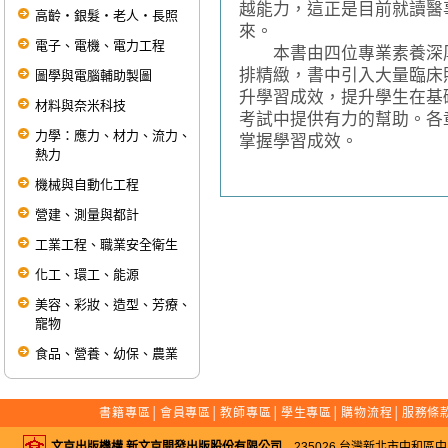
越能力，這正是目前就讀醫
高齡‧銀髮‧老人‧長照
來。
電子、電機、電力工程
本書由四位專業素養深厚
排精緻，書中引入大量臨床
圖學與電腦輔助製圖
升學習成效，提升學生在基
材料與奈米科技
考試中提供有力的幫助。各
力學：應力、材力、流力、
掌握學習成效。
熱力
機械與自動化工程
營建、測量與都計
工業工程、職業安全衛生
化工、環工、能源
美容、彩妝、造型、芳療、
寵物
食品、營養、幼保、農業
書籍專區
│
會員專區
│
教師專區
│
學生專區
│
購物流程
│
服務條
文京出版機構 新文京開發出版股份有限公司
235026 台灣新北市中和區中山路二