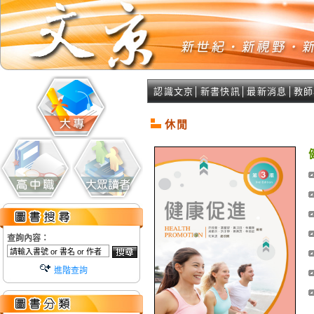
認識文京
│
新書快訊
│
最新消息
│
教師
休閒
查詢內容：
進階查詢