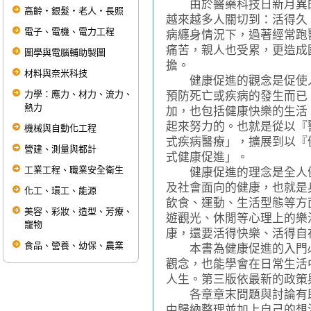
由於醫藥科技日新月異的
高齡‧銀髮‧老人‧長照
越來越多人關切到：活得久
電子、電機、電力工程
病纏身情況下，過著經常跑
痛苦，親人也受累，更造成
圖學與電腦輔助製圖
擔。
材料與奈米科技
健康促進的觀念是促使人
力學：應力、材力、流力、
預防死亡或疾病的發生而已
熱力
加，也包括健康快樂的生活
起來努力的。也就是從以『
機械與自動化工程
式疾病醫療」，擴展到以『
營建、測量與都計
式健康促進」。
工業工程、職業安全衛生
健康促進的理念是全人健
及社會面向的健康，也就是
化工、環工、能源
飲食、運動、生活型態等方
美容、彩妝、造型、芳療、
遊觀光、休閒等心理上的樂
寵物
康，還要活得快樂、活得自
食品、營養、幼保、農業
本書為健康促進的入門必
觀念，也能學會在日常生活
人生。第三版依最新的政策
各章章末問題與討論有助
中歸納整理並加上自己的想