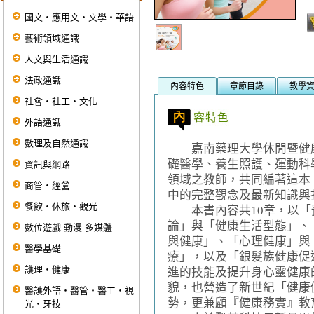
國文‧應用文‧文學‧華語
藝術領域通識
人文與生活通識
法政通識
內容特色
章節目錄
教學
社會‧社工‧文化
外語通識
數理及自然通識
嘉南藥理大學休閒暨健康
礎醫學、養生照護、運動科
資訊與網路
領域之教師，共同編著這本
商管‧經營
中的完整觀念及最新知識與
餐飲‧休旅‧觀光
本書內容共10章，以「
論」與「健康生活型態」、
數位遊戲 動漫 多媒體
與健康」、「心理健康」與
醫學基礎
療」，以及「銀髮族健康促
護理‧健康
進的技能及提升身心靈健康
貌，也營造了新世紀「健康
醫護外語‧醫管‧醫工‧視
勢，更兼顧『健康務實』教
光‧牙技