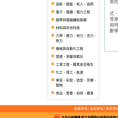
來
高齡‧銀髮‧老人‧長照
此
電子、電機、電力工程
式
等
圖學與電腦輔助製圖
用
材料與奈米科技
數
力學：應力、材力、流力、
熱力
機械與自動化工程
營建、測量與都計
工業工程、職業安全衛生
化工、環工、能源
美容、彩妝、造型、芳療、
寵物
食品、營養、幼保、農業
書籍專區
│
會員專區
│
教師專
文京出版機構 新文京開發出版股份有限