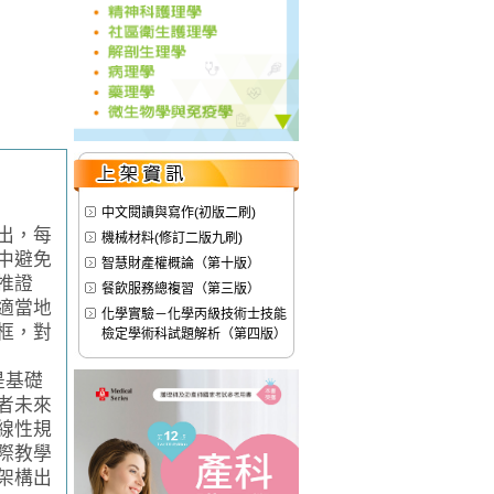
中文閱讀與寫作(初版二刷)
出，每
機械材料(修訂二版九刷)
中避免
智慧財產權概論（第十版）
推證
餐飲服務總複習（第三版）
適當地
化學實驗－化學丙級技術士技能
框，對
檢定學術科試題解析（第四版）
是基礎
者未來
線性規
際教學
架構出