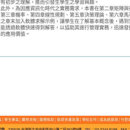
的有初步之理解，進而引發生學生之學習興趣。
外，為因應資訊化時代之實務需求，本書在第二章矩陣與
、第三章機率、第四章線性規劃、第五章決策理論、第六章馬
章之章末加入軟體求解示例，讓學生在了解基本概念後，遇到
時能透過軟體快速得到解答，以協助其遂行管理實務，迅速發
學的應用價值。
區
│
學生專區
│
購物流程
│
服務條款
│
個資保護政策
│
學校合作
│
成為經銷商
│
刊登
公司
235026 台灣新北市中和區中山路二段362號9樓 TEL：02-2244 8188 FAX：02