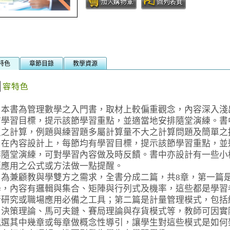
特色
章節目錄
教學資源
書為管理數學之入門書，取材上較偏重觀念，內容深入淺
有學習目標，提示該節學習重點，並適當地安排隨堂演練。書
瑣之計算，例題與練習題多屬計算量不大之計算問題及簡單之
。在內容設計上，每節均有學習目標，提示該節學習重點，並
排隨堂演練，可對學習內容做及時反饋。書中亦設計有一些小
題應用之公式或方法做一點提醒。
兼顧教與學雙方之需求，全書分成二篇，共8章，第一篇
學，內容有邏輯與集合、矩陣與行列式及機率，這些都是學習
行研究或職場應用必備之工具；第二篇是計量管理模式，包括
、決策理論、馬可夫鏈、賽局理論與存貨模式等，教師可因實
況選其中幾章或每章做概念性導引，讓學生對這些模式是如何