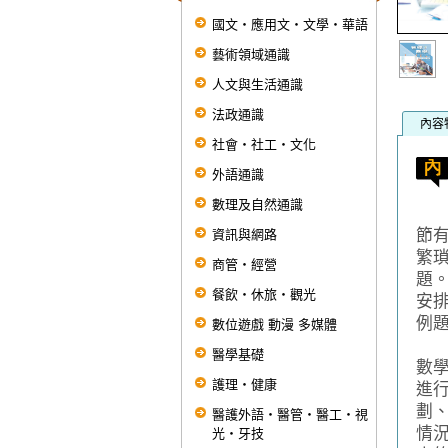
國文‧應用文‧文學‧華語
藝術領域通識
人文與生活通識
法政通識
內容
社會‧社工‧文化
外語通識
數理及自然通識
本
節
資訊與網路
繁
商管‧經營
題
餐飲‧休旅‧觀光
安
例
數位遊戲 動漫 多媒體
為
醫學基礎
數
護理‧健康
進
劃
醫護外語‧醫管‧醫工‧視
情
光‧牙技