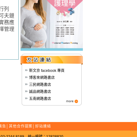
行列
可夫鏈
實務應
揮管理
新文京 facebook 專頁
博客來網路書店
三民網路書店
誠品網路書店
五南網路書店
廣告
│
其他合作提案
│
好站連結
-2244 8189 統一編號：12828820