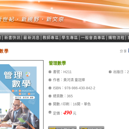
京
│
新書快訊
│
最新消息
│
教師專區
│
學生專區
│
一般會員專區
│
購物流程
│
數學
分享
管理數學
書號：H211
出版日：20
作者：黃河清 童冠燁
ISBN：978-986-430-842-2
總頁數：365
開數 / 印刷：16開，單色
490
定價：
元