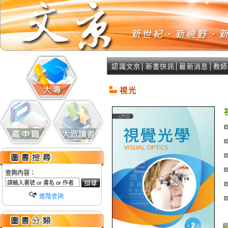
認識文京
│
新書快訊
│
最新消息
│
教師
視光
查詢內容：
進階查詢