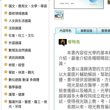
國文‧應用文‧文學‧華語
藝術領域通識
人文與生活通識
法政通識
內容特色
章節目錄
教學
社會‧社工‧文化
外語通識
數理及自然通識
本書內容從光學的基本概
資訊與網路
介紹，最後介紹各種眼睛屈
識。
商管‧經營
全書以淺顯清楚的方式闡
餐飲‧休旅‧觀光
以大量圖片輔助解說，幫助
擾。書中提供習題解答，方
數位遊戲 動漫 多媒體
視光是結合醫學、光學、
醫學基礎
檢查儀器以及輔具上，光學
護理‧健康
越來越多大專校院成立視光科
試，使得視光踏上教、考、
醫護外語‧醫管‧醫工‧視
光‧牙技
長期以來，視光教育偏重