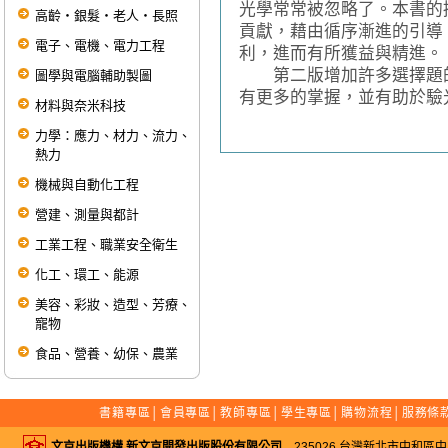
光學常常被忽略了。本書的
高齡‧銀髮‧老人‧長照
貢獻，藉由循序漸進的引導
電子、電機、電力工程
利，進而有所獲益與精進。
第二版增加許多選擇題的
圖學與電腦輔助製圖
有更多的掌握，並有助於驗
材料與奈米科技
力學：應力、材力、流力、
熱力
機械與自動化工程
營建、測量與都計
工業工程、職業安全衛生
化工、環工、能源
美容、彩妝、造型、芳療、
寵物
食品、營養、幼保、農業
書籍專區
│
會員專區
│
教師專區
│
學生專區
│
購物流程
│
服務條
文京出版機構 新文京開發出版股份有限公司
235026 台灣新北市中和區中山路二