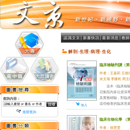
認識文京
│
新書快訊
│
最新消息
│
教師
解剖‧生理‧病理‧生化
臨床檢驗判讀（第
作者：王嘉莉 王德珍
余文瑞 李隆乾 周玉蘭 
這本《臨床檢驗判
召集院內多位資深
及實務經驗，對臨
查詢內容：
這些檢查的臨床意義有
加入
進階查詢
臨床生物化學 （
作者：徐慧雯