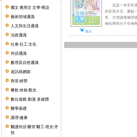
這是一本非常適合
國文‧應用文‧文學‧華語
的呈現方式，重點
藝術領域通識
答，方便讀者練習
物化學與分子生物學三
人文與生活通識
加入
法政通識
社會‧社工‧文化
外語通識
數理及自然通識
資訊與網路
商管‧經營
餐飲‧休旅‧觀光
數位遊戲 動漫 多媒體
醫學基礎
護理‧健康
醫護外語‧醫管‧醫工‧視光‧牙
技