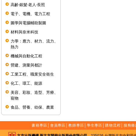
高齡‧銀髮‧老人‧長照
電子、電機、電力工程
圖學與電腦輔助製圖
材料與奈米科技
力學：應力、材力、流力、
熱力
機械與自動化工程
營建、測量與都計
工業工程、職業安全衛生
化工、環工、能源
美容、彩妝、造型、芳療、
寵物
食品、營養、幼保、農業
書籍專區
│
會員專區
│
教師專區
│
學生專區
│
購物流程
│
服務條
文京出版機構 新文京開發出版股份有限公司
235026 台灣新北市中和區中山路