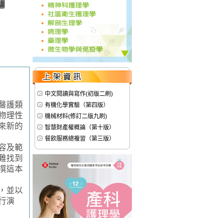
中文閱讀與寫作(初版二刷)
醫護類
有機化學實驗（第四版）
物理性
機械材料(修訂二版九刷)
來新的
智慧財產權概論（第十版）
餐飲服務總複習（第三版）
容及範
難找到
撰這本
，並以
行演