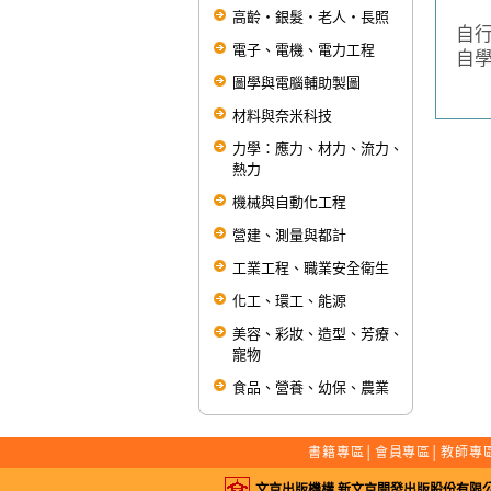
為
高齡‧銀髮‧老人‧長照
自
電子、電機、電力工程
自
圖學與電腦輔助製圖
材料與奈米科技
力學：應力、材力、流力、
熱力
機械與自動化工程
營建、測量與都計
工業工程、職業安全衛生
化工、環工、能源
美容、彩妝、造型、芳療、
寵物
食品、營養、幼保、農業
書籍專區
│
會員專區
│
教師專
文京出版機構 新文京開發出版股份有限