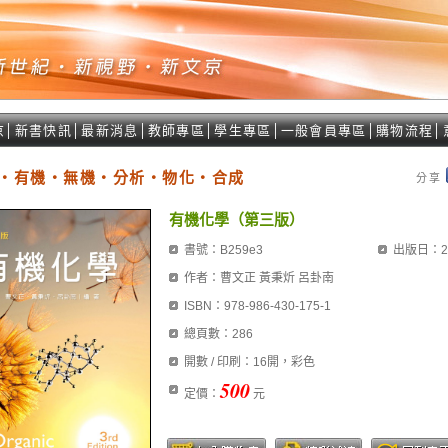
京
│
新書快訊
│
最新消息
│
教師專區
│
學生專區
│
一般會員專區
│
購物流程
│
‧有機‧無機‧分析‧物化‧合成
分享
有機化學（第三版）
書號：B259e3
出版日：20
作者：曹文正 黃秉炘 呂卦南
ISBN：978-986-430-175-1
總頁數：286
開數 / 印刷：16開，彩色
500
定價：
元