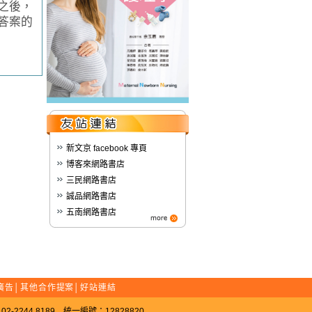
之後，
答案的
新文京 facebook 專頁
博客來網路書店
三民網路書店
誠品網路書店
五南網路書店
廣告
│
其他合作提案
│
好站連結
-2244 8189 統一編號：12828820