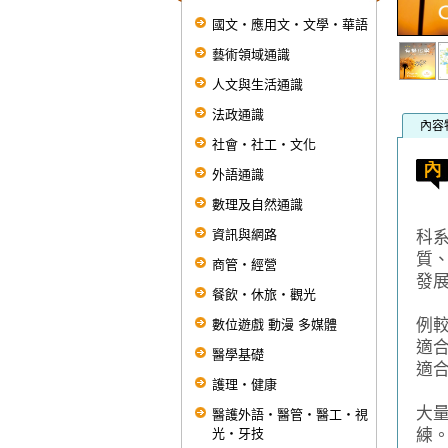
國文‧應用文‧文學‧華語
藝術領域通識
人文與生活通識
法政通識
內容
社會‧社工‧文化
外語通識
數理及自然通識
本
資訊與網路
科
質
商管‧經營
發
餐飲‧休旅‧觀光
坊
例
數位遊戲 動漫 多媒體
適
醫學基礎
適
護理‧健康
本
大
醫護外語‧醫管‧醫工‧視
光‧牙技
練