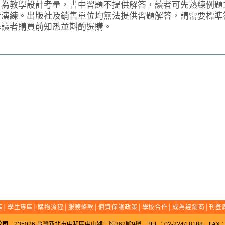
教學設計考量，書中習題不提供解答，讀者可先熟練例題
行演練。出版社及銷售單位均無法提供習題解答，請需要標準
學讀者購買前知悉並斟酌選購。
區
│
學生專區
│
購物流程
│
服務條款
│
個資保護政策
│
學校合作
│
成為經銷商
│
刊登
公司
235026 台灣新北市中和區中山路二段362號9樓 TEL：02-2244 8188 FAX：02