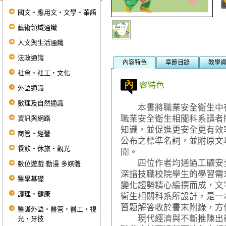
國文‧應用文‧文學‧華語
藝術領域通識
人文與生活通識
法政通識
內容特色
章節目錄
教學
社會‧社工‧文化
外語通識
數理及自然通識
本書將職業安全衛生中有
職業安全衛生相關科系讀者
資訊與網路
知識，並促進更安全更有效
商管‧經營
公布之標準名詞，並附原文
餐飲‧休旅‧觀光
閱。
四位作者均通過工礦安全
數位遊戲 動漫 多媒體
深諳技職校院學生的學習需
醫學基礎
變化趨勢精心編撰而成，文
護理‧健康
衛生相關科系所設計，是一
習題解答收於書末附錄，方
醫護外語‧醫管‧醫工‧視
現代經濟與不斷推陳出新
光‧牙技