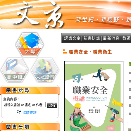
認識文京
│
新書快訊
│
最新消息
│
教師
職業安全‧職業衛生
查詢內容：
進階查詢