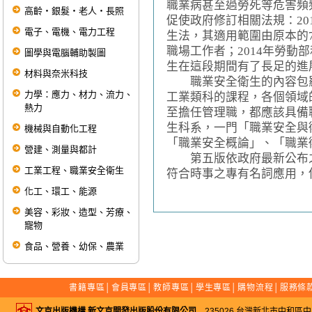
職業病甚至過勞死等危害頻
高齡‧銀髮‧老人‧長照
促使政府修訂相關法規：20
電子、電機、電力工程
生法，其適用範圍由原本的7
職場工作者；2014年勞動
圖學與電腦輔助製圖
生在這段期間有了長足的進
材料與奈米科技
職業安全衛生的內容包羅
力學：應力、材力、流力、
工業類科的課程，各個領域
熱力
至擔任管理職，都應該具備
生科系，一門「職業安全與
機械與自動化工程
「職業安全概論」、「職業
營建、測量與都計
第五版依政府最新公布之
工業工程、職業安全衛生
符合時事之專有名詞應用，
化工、環工、能源
美容、彩妝、造型、芳療、
寵物
食品、營養、幼保、農業
書籍專區
│
會員專區
│
教師專區
│
學生專區
│
購物流程
│
服務條
文京出版機構 新文京開發出版股份有限公司
235026 台灣新北市中和區中山路二