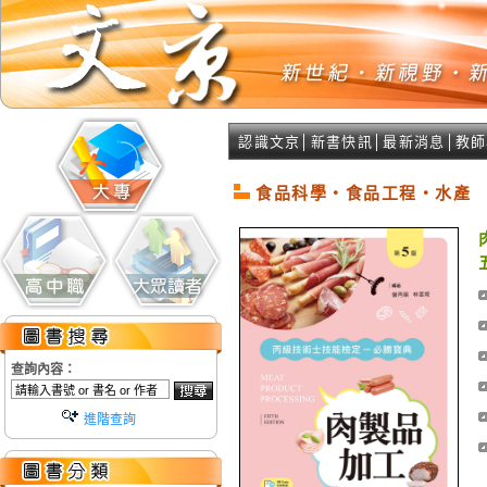
認識文京
│
新書快訊
│
最新消息
│
教師
食品科學‧食品工程‧水產
查詢內容：
進階查詢