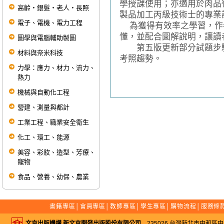
學授課使用；亦適用於肉品
高齡‧銀髮‧老人‧長照
製品加工丙級技術士的專業
電子、電機、電力工程
為獲得有效率之學習，作
懂，並配合圖解說明，讓讀
圖學與電腦輔助製圖
第五版更新部分試題步驟
材料與奈米科技
考照趨勢。
力學：應力、材力、流力、
熱力
機械與自動化工程
營建、測量與都計
工業工程、職業安全衛生
化工、環工、能源
美容、彩妝、造型、芳療、
寵物
食品、營養、幼保、農業
書籍專區
│
會員專區
│
教師專區
│
學生專區
│
購物流程
│
服務條
文京出版機構 新文京開發出版股份有限公司
235026 台灣新北市中和區中山路二