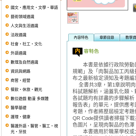
國文‧應用文‧文學‧華語
藝術領域通識
人文與生活通識
法政通識
內容特色
章節目錄
教學
社會‧社工‧文化
外語通識
數理及自然通識
本書是依據行政院勞動部
規範」及「肉製品加工丙級
資訊與網路
布之最新檢定須知及考題編
商管‧經營
全書共3章，第1章說明肉
餐飲‧休旅‧觀光
科試題解析，涵蓋乳化類、
各試題均有詳盡的步驟解析
數位遊戲 動漫 多媒體
報告表」的單元，提供應考
醫學基礎
考題，作者將歷屆檢定考題
護理‧健康
QR Code提供讀者掃描
色圖片，呈現肉製品的色澤
醫護外語‧醫管‧醫工‧視
本書適用於職業學校或大
光‧牙技