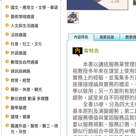
國文‧應用文‧文學‧華語
藝術領域通識
人文與生活通識
法政通識
內容特色
章節目錄
教學
社會‧社工‧文化
外語通識
數理及自然通識
本書以講述服務業管理的
祖教授多年來在課堂上使用
資訊與網路
實務上的經驗，並蒐集多方
商管‧經營
座連接理論與實務的橋梁，
餐飲‧休旅‧觀光
學以致用；另一方面則有助
趨勢，感受來自不同視野的
數位遊戲 動漫 多媒體
全書15章，分為四大主
醫學基礎
基本原則及演變趨勢；第二
護理‧健康
遞服務價值與鞏固服務品質
要以服務規劃、服務訂價、
醫護外語‧醫管‧醫工‧視
類似行銷組合中提及的4P
光‧牙技