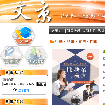
認識文京
│
新書快訊
│
最新消息
│
教師
行銷‧品牌‧零售‧門市
查詢內容：
進階查詢