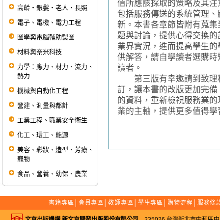
值所應該採取的策略及其注
高齡‧銀髮‧老人‧長照
包括服務傳送的系統管理、
電子、電機、電力工程
新。本書各章節皆附有蒐集
題與討論，提供心得交換的
圖學與電腦輔助製圖
業界實況，進而提高學生的
材料與奈米科技
供解答，請自學讀者選購時
力學：應力、材力、流力、
讀者。
熱力
第三版有幸邀請到致理科
訂，讓本書的改版更加完備
機械與自動化工程
的資料，重新檢視服務業的
營建、測量與都計
業的主軸，提供更多值得學
工業工程、職業安全衛生
化工、環工、能源
美容、彩妝、造型、芳療、
寵物
食品、營養、幼保、農業
書籍專區
│
會員專區
│
教師專區
│
學生專區
│
購物流程
│
服務條
文京出版機構 新文京開發出版股份有限公司
235026 台灣新北市中和區中山路二