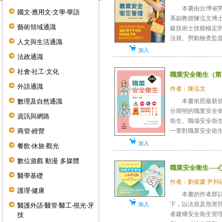
本書由台灣省勞工
國文‧應用文‧文學‧華語
系副教授陳泓文博
藝術領域通識
級技術士技能檢定
法規、勞動檢查監督相
人文與生活通識
加入
法政通識
社會‧社工‧文化
職業安全衛生（第
外語通識
作者：陳泓文
數理及自然通識
本書依照最新頒布
分簡明的職業安全
資訊與網路
衛生、職場安全衛
商管‧經營
一章對職業安全衛生法
加入
餐飲‧休旅‧觀光
數位遊戲 動漫 多媒體
職業安全衛生──
醫學基礎
作者：劉俊慶 尹邦碩
護理‧健康
本書的作者群以自
下，以法規及危害
加入
醫護外語‧醫管‧醫工‧視光‧牙
者建構安全衛生管
技