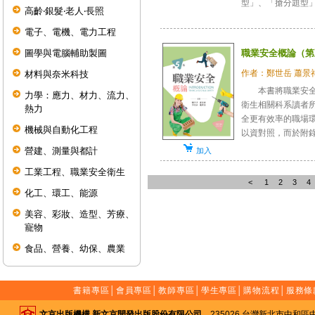
型」、「搶分題型」
高齡‧銀髮‧老人‧長照
電子、電機、電力工程
職業安全概論（第
圖學與電腦輔助製圖
作者：鄭世岳 蕭景祥
材料與奈米科技
本書將職業安全衛
力學：應力、材力、流力、
衛生相關科系讀者
熱力
全更有效率的職場
機械與自動化工程
以資對照，而於附錄則
營建、測量與都計
加入
工業工程、職業安全衛生
<
1
2
3
4
化工、環工、能源
美容、彩妝、造型、芳療、
寵物
食品、營養、幼保、農業
書籍專區
│
會員專區
│
教師專區
│
學生專區
│
購物流程
│
服務條
文京出版機構 新文京開發出版股份有限公司
235026 台灣新北市中和區中山路