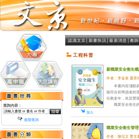
認識文京
│
新書快訊
│
最新消息
│
教師
工程科普
新職業安全衛生概
作者：李金泉 蕭景祥
本書內容淺顯易懂
能符合初學讀者的
任教多年，依其豐
職業安全衛生的內
查詢內容：
加入
進階查詢
職業安全衛生管理
作者：陳泓文 曹文