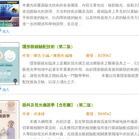
本書內容覆蓋驗光技術的各個層面，內容主要包括：檢影驗光、規範主
老花眼驗光的原理、方法和技術步驟及流程，還就臨床上常見的兒童驗
手術前後的驗光、白內障術後的驗光，以及特殊低視力人群的驗光等方
進一步的闡述和舉例說明，並且從...
加入
隱形眼鏡驗配技術（第二版）
作者：陳浩 主編／陳惠伶 編修
書號： B290e2
隱形眼鏡在臨床上是屬於屈光矯正或治療眼疾之醫療器具之一，它
眼視光學領域中起著非常重要的作用。由於隱形眼鏡直接與眼睛的角膜
起，讓視光學真正開始成為一門醫學學科。 本書以培養隱形眼鏡實
配技能為主軸，以深入淺出之方...
加入
眼科及視光儀器學【含彩圖】（第二版）
作者：卓達雄
書號： B440e2
本書大綱簡潔、內容詳盡，旨在幫助讀者能迅速與準確地操作儀器
切掌握相關作業流程，以及獲得詳實的檢測數值而進行眼鏡驗配或眼科
大專院校視光科系教科書，也很適合眼鏡驗配相關產業職場中的技術人