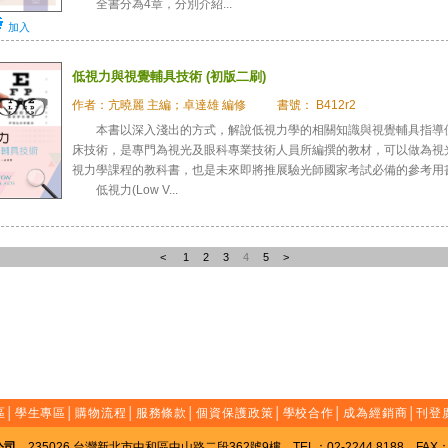
全書分為4章，分別介紹...
加入
低視力與視覺輔具技術 (初版二刷)
作者：亢曉麗 主編；卓達雄 編修
書號： B412r2
本書以深入淺出的方式，解說低視力學的相關知識與視覺輔具指導
床技術，是專門為視光及眼科專業技術人員所編撰的教材，可以做為視
視力學課程的教科書，也是未來即將推展驗光師國家考試必備的參考用
低視力(Low V...
<
1
2
3
4
5
>
區
│
學生專區
│
購物流程
│
服務條款
│
個資保護政策
│
學校合作
│
成為經銷商
│
刊登
公司
235026 台灣新北市中和區中山路二段362號9樓 TEL：02-2244 8188 FAX：02