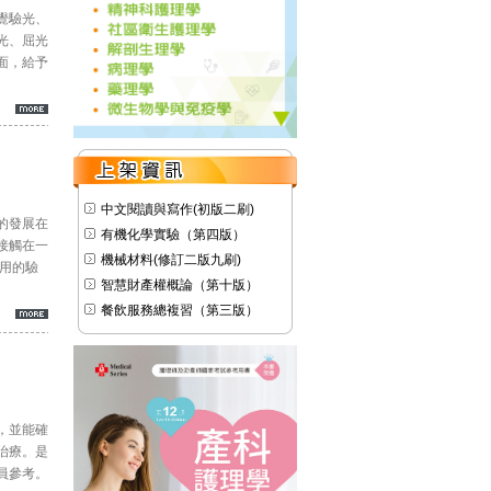
覺驗光、
光、屈光
面，給予
中文閱讀與寫作(初版二刷)
的發展在
有機化學實驗（第四版）
接觸在一
機械材料(修訂二版九刷)
用的驗
智慧財產權概論（第十版）
餐飲服務總複習（第三版）
，並能確
治療。是
員參考。