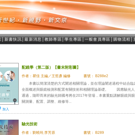
京
│
新書快訊
│
最新消息
│
教師專區
│
學生專區
│
一般會員專區
│
購物流程
│
配鏡學（第二版）【書末附彩圖】
作者：瞿佳 主編／王哲彥 編修
書號： B288e2
本書以簡潔清楚的方式闡述相關理論，並在理論闡述過程中結合臨
全面概述與眼鏡檢測和配置有關技術和相關理論基礎。 因應驗光人
通過，隨即而來的驗光師國考將在2017年登場，本書重點講解眼鏡與
關測量、配置、調整、維修等...
加入
驗光技術
作者：劉曉玲,李芳原
書號： B289