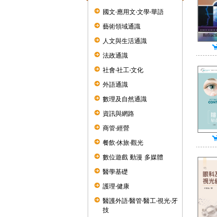
國文‧應用文‧文學‧華語
藝術領域通識
人文與生活通識
法政通識
社會‧社工‧文化
外語通識
數理及自然通識
資訊與網路
商管‧經營
餐飲‧休旅‧觀光
數位遊戲 動漫 多媒體
醫學基礎
護理‧健康
醫護外語‧醫管‧醫工‧視光‧牙
技