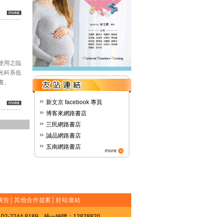
使用之臨
光科系低
書。
新文京 facebook 專頁
博客來網路書店
三民網路書店
誠品網路書店
五南網路書店
廣告
│
其他合作提案
│
好站連結
-2244 8189 統一編號：12828820