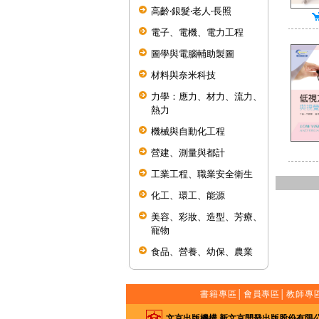
高齡‧銀髮‧老人‧長照
電子、電機、電力工程
圖學與電腦輔助製圖
材料與奈米科技
力學：應力、材力、流力、
熱力
機械與自動化工程
營建、測量與都計
工業工程、職業安全衛生
化工、環工、能源
美容、彩妝、造型、芳療、
寵物
食品、營養、幼保、農業
書籍專區
│
會員專區
│
教師專
文京出版機構 新文京開發出版股份有限