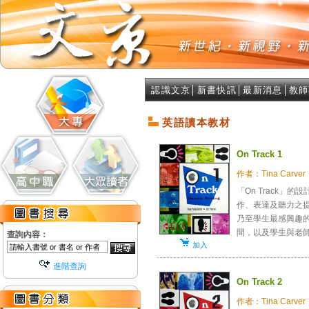
認識文京
│
新書快訊
│
最新消息
│
教師
英語讀本教材
On Track 1
作者：Tina Carver
「On Track
作、表達及聽力之
乃至學生最感興趣的
間，以及學生與老師.
查詢內容：
加入
進階查詢
On Track 2
作者：Tina Carver