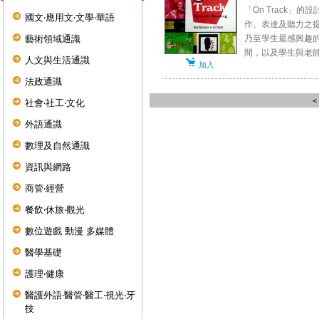
「On Track
國文‧應用文‧文學‧華語
作、表達及聽力之
藝術領域通識
乃至學生最感興趣的
間，以及學生與老師.
人文與生活通識
加入
法政通識
<
社會‧社工‧文化
外語通識
數理及自然通識
資訊與網路
商管‧經營
餐飲‧休旅‧觀光
數位遊戲 動漫 多媒體
醫學基礎
護理‧健康
醫護外語‧醫管‧醫工‧視光‧牙
技