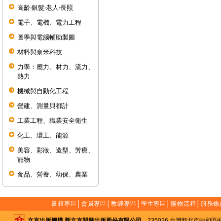
高齡‧銀髮‧老人‧長照
電子、電機、電力工程
圖學與電腦輔助製圖
材料與奈米科技
力學：應力、材力、流力、
熱力
機械與自動化工程
營建、測量與都計
工業工程、職業安全衛生
化工、環工、能源
美容、彩妝、造型、芳療、
寵物
食品、營養、幼保、農業
書籍專區
│
會員專區
│
教師專區
│
學生專區
│
購物流程
│
服務條
文京出版機構 新文京開發出版股份有限公司
235026 台灣新北市中和區中山路